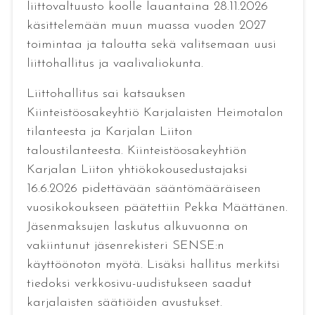
liittovaltuusto koolle lauantaina 28.11.2026
käsittelemään muun muassa vuoden 2027
toimintaa ja taloutta sekä valitsemaan uusi
liittohallitus ja vaalivaliokunta.
Liittohallitus sai katsauksen
Kiinteistöosakeyhtiö Karjalaisten Heimotalon
tilanteesta ja Karjalan Liiton
taloustilanteesta. Kiinteistöosakeyhtiön
Karjalan Liiton yhtiökokousedustajaksi
16.6.2026 pidettävään sääntömääräiseen
vuosikokoukseen päätettiin Pekka Määttänen.
Jäsenmaksujen laskutus alkuvuonna on
vakiintunut jäsenrekisteri SENSE:n
käyttöönoton myötä. Lisäksi hallitus merkitsi
tiedoksi verkkosivu-uudistukseen saadut
karjalaisten säätiöiden avustukset.