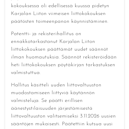
kokouksessa oli edellisessä kuussa pidetyn
Karjalan Liiton viimeisen liittokokouksen
päätösten toimeenpanon käynnistäminen.
Patentti- ja rekisterihallitus on
ennakkotarkastanut Karjalan Liiton
liittokokouksen päättämät uudet säännöt
ilman huomautuksia. Säännöt rekisteröidään
heti liittokokouksen pöytäkirjan tarkastuksen
valmistuttua.
Hallitus käsitteli uuden liittovaltuuston
muodostamiseen liittyviä käytännön
valmisteluja. Se päätti erillisen
äänestystilaisuuden järjestämisestä
liittovaltuuston valitsemiseksi 3.11.2026 uusien
sääntöjen mukaisesti. Päätettiin kutsua uusi