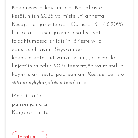
Kokouksessa käytiin läpi Karjalaisten
kesäjuhlien 2026 valmistelutilannetta.
Kesäjuhlat järjestetään Oulussa 13.–14.6.2026.
Liittohallituksen jäsenet osallistuvat
tapahtumassa erilaisiin järjestely- ja
edustustehtäviin. Syyskauden
kokousaikataulut vahvistettiin, ja samalla
linjattiin vuoden 2027 teematyön valmistelun
käynnistämisestä pääteeman ”
Kulttuuriperintö
siltana nykykarjalaisuuteen
” alla.
Martti Talja
puheenjohtaja
Karjalan Liitto
Takaisin