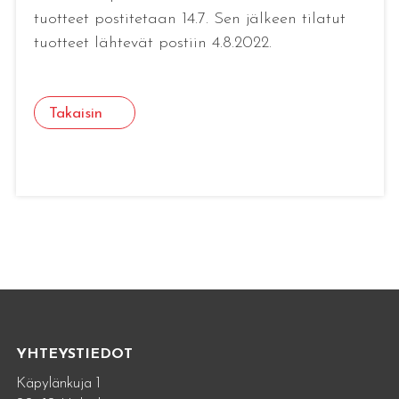
tuotteet postitetaan 14.7. Sen jälkeen tilatut
tuotteet lähtevät postiin 4.8.2022.
Takaisin
YHTEYSTIEDOT
Käpylänkuja 1