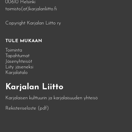
00610 Helsinki
toimisto(at)karjalanliitto.fi
Copyright Karjalan Liitto ry
TULE MUKAAN
Toiminta
Tapahtumat
Jäsenyhteisöt
Liity jäseneksi
Karjalatalo
Karjalan Liitto
Karjalaisen kulttuurin ja karjalaisuuden yhteisö
Rekisteriseloste (pdf)