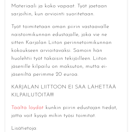
Materiaali ja koko vapaat. Työt jaetaan
sarjoihin, kun arviointi suoritetaan.
Työt toimitetaan oman piirin vastaavalle
naistoimikunnan edustajalle, joka vie ne
sitten Karjalan Liiton perinnetoimikunnan
kokoukseen arvioitavaksi. Samoin hän
huolehtii työt takaisin tekijöilleen. Liiton
jäsenille kilpailu on maksuton, mutta ei-
jäseniltä perimme 20 euroa.
KARJALAN LIITTOON EI SAA LÄHETTÄÄ
KILPAILUTÖITÄ!!!!
Täältä löydät
kunkin piirin edustajan tiedot,
jotta voit kysyä mihin työsi toimitat.
Lisätietoja: