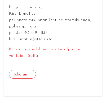
Karjalan Liitto ry
Kirsi Limatius
perinnetoimikunnan (ent. naistoimikunnan)
puheenjohtaja
p. +358 40 549 4837
kirsi.limatius(at)olen.to
Katso myös edellisen käsityökilpailun
voittajat täältä
Takaisin