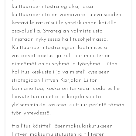
kulttuuriperintöstrategiaksi, jossa
kulttuuriperintö on voimavara tulevaisuuden
kestäville ratkaisuille yhteiskunnan kaikilla
osa-alueilla. Strategian valmistelusta
linjataan nykyisessä hallitusohjelmassa.
Kulttuuriperintöstrategian laatimisesta
vastaavat opetus- ja kulttuuriministeriön
nimeämät ohjausryhmä ja työryhmä. Liiton
hallitus keskusteli ja valmisteli kyseiseen
strategiaan liittyen Karjalan Liiton
kannanottoa, koska on tärkeää tuoda esille
luovutettua aluetta ja karjalaisuutta
yleisemminkin koskeva kulttuuriperintö tämän
työn yhteydessä.
Hallitus käsitteli jäsenmaksulaskutukseen
liittyen maksumuistutusten ja tilitysten