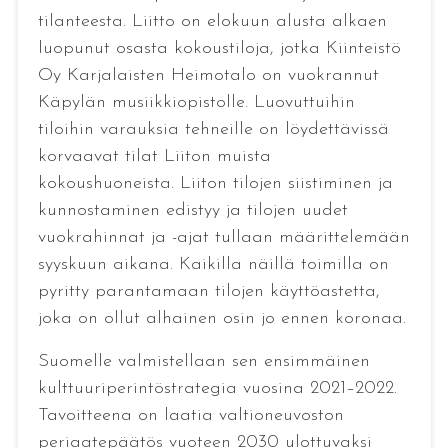
tilanteesta. Liitto on elokuun alusta alkaen
luopunut osasta kokoustiloja, jotka Kiinteistö
Oy Karjalaisten Heimotalo on vuokrannut
Käpylän musiikkiopistolle. Luovuttuihin
tiloihin varauksia tehneille on löydettävissä
korvaavat tilat Liiton muista
kokoushuoneista. Liiton tilojen siistiminen ja
kunnostaminen edistyy ja tilojen uudet
vuokrahinnat ja -ajat tullaan määrittelemään
syyskuun aikana. Kaikilla näillä toimilla on
pyritty parantamaan tilojen käyttöastetta,
joka on ollut alhainen osin jo ennen koronaa.
Suomelle valmistellaan sen ensimmäinen
kulttuuriperintöstrategia vuosina 2021–2022.
Tavoitteena on laatia valtioneuvoston
periaatepäätös vuoteen 2030 ulottuvaksi