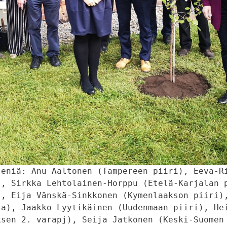
eniä: Anu Aaltonen (Tampereen piiri), Eeva-Ri
, Sirkka Lehtolainen-Horppu (Etelä-Karjalan p
, Eija Vänskä-Sinkkonen (Kymenlaakson piiri),
a), Jaakko Lyytikäinen (Uudenmaan piiri), Hei
sen 2. varapj), Seija Jatkonen (Keski-Suomen 