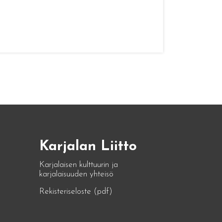
Karjalan Liitto
Karjalaisen kulttuurin ja
karjalaisuuden yhteisö
Rekisteriseloste (pdf)