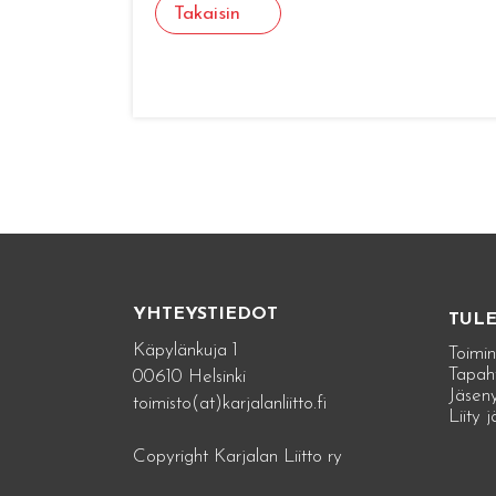
Takaisin
YHTEYSTIEDOT
TUL
Käpylänkuja 1
Toimin
Tapah
00610 Helsinki
Jäseny
toimisto(at)karjalanliitto.fi
Liity 
Copyright Karjalan Liitto ry