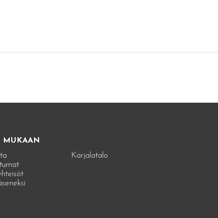
E MUKAAN
ta
Karjalatalo
tumat
hteisöt
jäseneksi