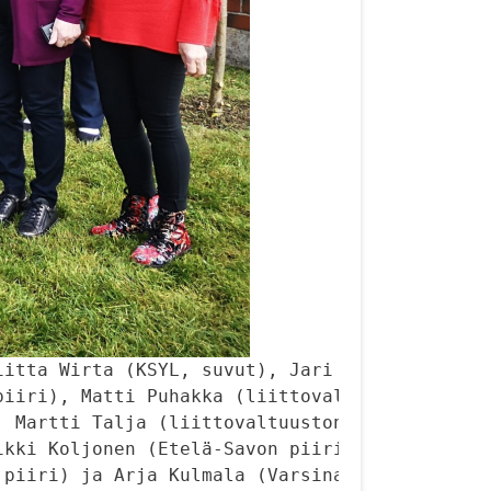
itta Wirta (KSYL, suvut), Jari Laiho (Salon p
iiri), Matti Puhakka (liittovaltuuston pj), 

 Martti Talja (liittovaltuuston 1. varapj),

kki Koljonen (Etelä-Savon piiri), 

piiri) ja Arja Kulmala (Varsinais-Suomen piir