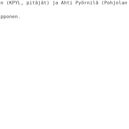
n (KPYL, pitäjät) ja Ahti Pyörnilä (Pohjolan 
ipponen.