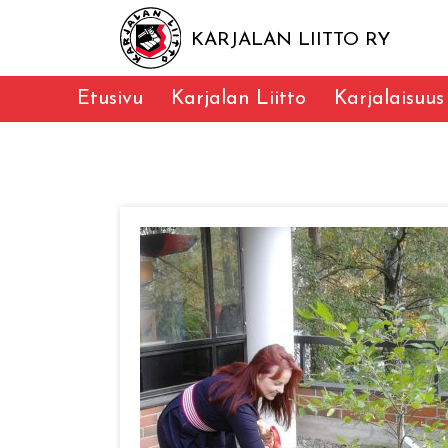
KARJALAN LIITTO RY
Etusivu
Karjalan Liitto
Karjalaisuus