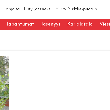
Lahjoita
Liity jäseneksi
Siirry SieMie-puotiin
Tapahtumat
Jäsenyys
Karjalatalo
Vies