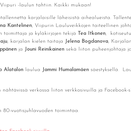
iipuri -laulun tahtiin. Kaikki mukaan!
allennetta karjalaisille läheisistä aihealueista. Tall
ina Kantelinen
, Viipurin Lauluveikkojen taiteellinen joh
en toimittaja ja kyläkirjojen tekijä
Tea Itkonen
, kotiseutu
aju
, karjalan kielen taitaja
Jelena Bogdanova
, Karjala
ppänen
ja
Jouni Reinikainen
sekä liiton puheenjohtaja j
o Alatalon
laulua
Jammi Humalamäen
säestyksellä. Lau
ähtävissä verkossa liiton verkkosivuilla ja Facebook-sivu
n 80-vuotisjuhlavuoden toimintaa.