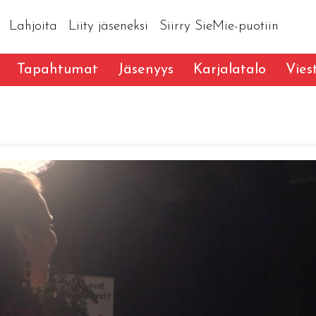
Lahjoita
Liity jäseneksi
Siirry SieMie-puotiin
Tapahtumat
Jäsenyys
Karjalatalo
Vies