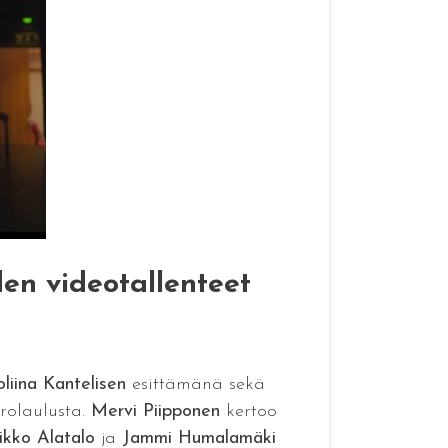
den videotallenteet
liina Kantelisen
esittämänä sekä
orolaulusta.
Mervi Piipponen
kertoo
kko Alatalo
ja
Jammi Humalamäki