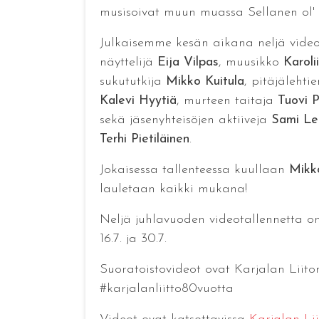
musisoivat muun muassa Sellanen ol' V
Julkaisemme kesän aikana neljä videot
näyttelijä
Eija Vilpas
, muusikko
Karoli
sukututkija
Mikko Kuitula
, pitäjälehti
Kalevi Hyytiä
, murteen taitaja
Tuovi P
sekä jäsenyhteisöjen aktiiveja
Sami Le
Terhi Pietiläinen
.
Jokaisessa tallenteessa kuullaan
Mikk
lauletaan kaikki mukana!
Neljä juhlavuoden videotallennetta on n
16.7. ja 30.7.
Suoratoistovideot ovat Karjalan Liito
#karjalanliitto80vuotta