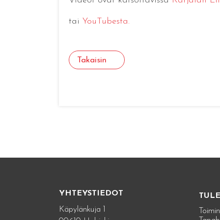
Videot ovat katsottavissa
Karjalan Lii
tai
YouTubesta.
Takaisin
YHTEYSTIEDOT
TUL
Käpylänkuja 1
Toimin