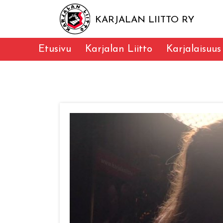
KARJALAN LIITTO RY
Etusivu
Karjalan Liitto
Karjalaisuus