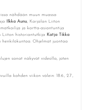
enteissa nähdään muun muassa
taja
Ilkka Aunu
, Karjalan Liiton
matkailija ja kartta-asiantuntija
n Liiton historiantutkija
Katja Tikka
a henkilökuntaa. Ohjelmat juontaa
lujen sanat näkyvät videolla, joten
illa kahden viikon välein: 18.6., 2.7.,