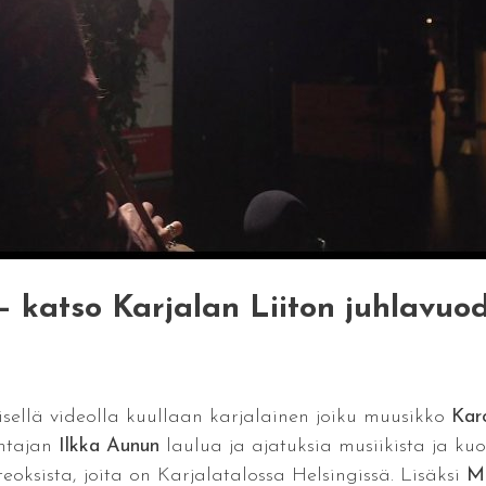
 – katso Karjalan Liiton juhlavuo
sellä videolla kuullaan karjalainen joiku muusikko
Karo
ohtajan
Ilkka Aunun
laulua ja ajatuksia musiikista ja ku
teoksista, joita on Karjalatalossa Helsingissä. Lisäksi
Mi