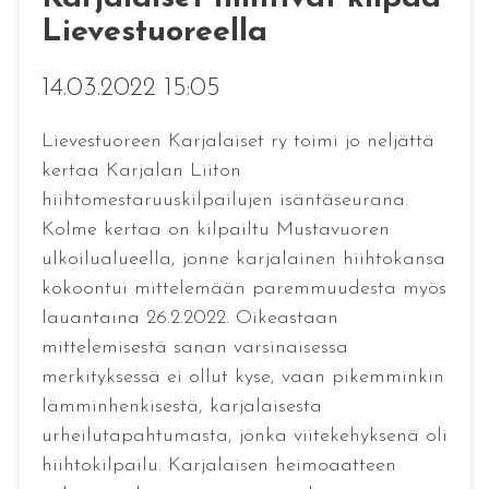
Lievestuoreella
14.03.2022 15:05
Lievestuoreen Karjalaiset ry toimi jo neljättä
kertaa Karjalan Liiton
hiihtomestaruuskilpailujen isäntäseurana.
Kolme kertaa on kilpailtu Mustavuoren
ulkoilualueella, jonne karjalainen hiihtokansa
kokoontui mittelemään paremmuudesta myös
lauantaina 26.2.2022. Oikeastaan
mittelemisestä sanan varsinaisessa
merkityksessä ei ollut kyse, vaan pikemminkin
lämminhenkisestä, karjalaisesta
urheilutapahtumasta, jonka viitekehyksenä oli
hiihtokilpailu. Karjalaisen heimoaatteen