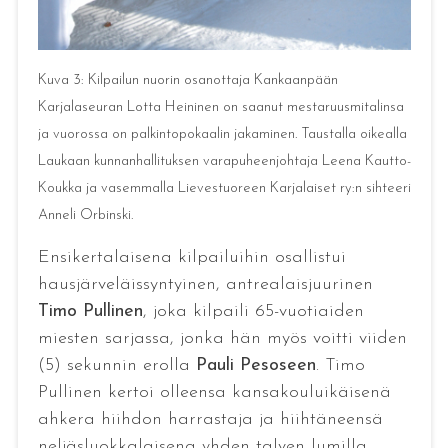
Kuva 3: Kilpailun nuorin osanottaja Kankaanpään
Karjalaseuran Lotta Heininen on saanut mestaruusmitalinsa
ja vuorossa on palkintopokaalin jakaminen. Taustalla oikealla
Laukaan kunnanhallituksen varapuheenjohtaja Leena Kautto-
Koukka ja vasemmalla Lievestuoreen Karjalaiset ry:n sihteeri
Anneli Orbinski.
Ensikertalaisena kilpailuihin osallistui
hausjärveläissyntyinen, antrealaisjuurinen
Timo Pullinen
, joka kilpaili 65-vuotiaiden
miesten sarjassa, jonka hän myös voitti viiden
(5) sekunnin erolla
Pauli Pesoseen
. Timo
Pullinen kertoi olleensa kansakouluikäisenä
ahkera hiihdon harrastaja ja hiihtäneensä
neljäsluokkalaisena yhden talven lumilla