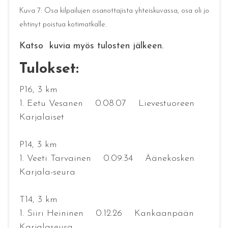
Kuva 7: Osa kilpailujen osanottajista yhteiskuvassa, osa oli jo
ehtinyt poistua kotimatkalle.
Katso kuvia myös tulosten jälkeen.
Tulokset:
P16, 3 km
1. Eetu Vesanen 0.08.07 Lievestuoreen
Karjalaiset
P14, 3 km
1. Veeti Tarvainen 0.09.34 Äänekosken
Karjala-seura
T14, 3 km
1. Siiri Heininen 0.12.26 Kankaanpään
Karjalaseura