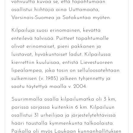
vahvuutta kuvaa se, että tapahtumaan
osallistui hiihtäjiä aina Uuttamaata,
Varsinais-Suomea ja Satakuntaa myöten.
Kilpailuja suosi erinomainen, kevättä
enteilevä talvisää. Puitteet tapahtumalle
olivat erinomaiset, pieni pakkanen ja
luistavat, hyväkuntoiset ladut. Kilpailussa
kierrettiin kuuluisaa, entistä Lievestuoreen
lipeälampea, joka tosin on selluloosatehtaan
sulkemisen (v. 1985) jälkeen tyhjennetty ja
saatu täytettyä maalla v. 2004.
Suurimmalla osalla kilpailumatka oli 3 km,
parissa sarjassa kuitenkin 6 km. Kilpailuun
osallistui 31 urheilijaa ja järjestelytehtävissä
hääri taustalla kymmenkunta talkoolaista.
Paikalla oli myös Laukaan kunnanhallituksen