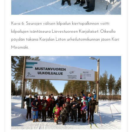
Kuva 6: Seurojen välisen kilpailun kiertopalkinnon voitti
kilpailujen isäntäseura Lievestuoreen Karjalaiset. Oikealla
pöydän takana Karjalan Liiton urheilutoimikunnan jäsen Kari
Miromäki.