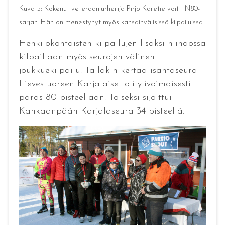
Kuva 5: Kokenut veteraaniurheilija Pirjo Karetie voitti N80-
sarjan. Hän on menestynyt myös kansainvälisissä kilpailuissa.
Henkilökohtaisten kilpailujen lisäksi hiihdossa
kilpaillaan myös seurojen välinen
joukkuekilpailu. Tälläkin kertaa isäntäseura
Lievestuoreen Karjalaiset oli ylivoimaisesti
paras 80 pisteellään. Toiseksi sijoittui
Kankaanpään Karjalaseura 34 pisteellä.