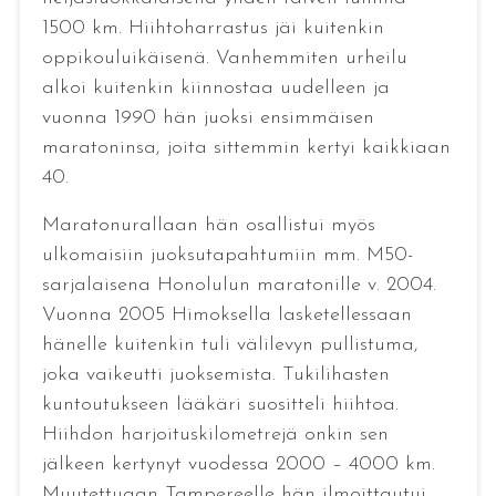
1500 km. Hiihtoharrastus jäi kuitenkin
oppikouluikäisenä. Vanhemmiten urheilu
alkoi kuitenkin kiinnostaa uudelleen ja
vuonna 1990 hän juoksi ensimmäisen
maratoninsa, joita sittemmin kertyi kaikkiaan
40.
Maratonurallaan hän osallistui myös
ulkomaisiin juoksutapahtumiin mm. M50-
sarjalaisena Honolulun maratonille v. 2004.
Vuonna 2005 Himoksella lasketellessaan
hänelle kuitenkin tuli välilevyn pullistuma,
joka vaikeutti juoksemista. Tukilihasten
kuntoutukseen lääkäri suositteli hiihtoa.
Hiihdon harjoituskilometrejä onkin sen
jälkeen kertynyt vuodessa 2000 – 4000 km.
Muutettuaan Tampereelle hän ilmoittautui