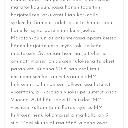
maratonkouluun, jossa hänen todettiin
harjoitelleen jatkuvasti liian korkealla
sykkeellä. Samoin todettiin, että hiihto sopii
hänelle lajina paremmin kuin juoksu.
Maratonkoulun asiantuntevassa opastuksessa
hänen harjoittelunsa myös koki selkeän
muutoksen. Systemaattisen harjoittelun ja
ammattimaisen ohjauksen tuloksena tulokset
paranivat. Vuonna 2016 hän osallistui
ensimmäisen kerran veteraanien MM-
hiihtoihin, joihin on sen jälkeen osallistunut
vuosittain, pl. koronan vuoksi peruutetut kisat.
Vuonna 2018 hän saavutti hiihdon MM-
viestissä kultamitalin. Paras sijoitus MM-
hiihtojen henkilökohtaisella matkalla on 9.
sija. Maaliskuun alussa tänä vuonna ovat