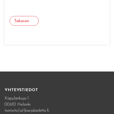
Takaisin
YHTEYSTIEDOT
Käpylänkuja 1
00610 Helsinki
toimisto(at)karjalanliitto.fi