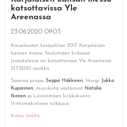
katsottavissa Yle
Areenassa
23.06.2020 09:03
Karjalaisten kesäjuhlien 2017 Karjalaisen
kansan messu Taulumäen kirkossa
Jyväskylässä on katsottavissa Yle Areenassa
21.7.2020 saakka.
Saarna piispa
Seppo Häkkinen
, liturgi
Jukka
Kuparinen
, musiikista vastaavat
Natalia
Ikonen
ja Leivonmäen kirkkokuoro.
Viittomakielinen tulkkaus.
Katso täältä