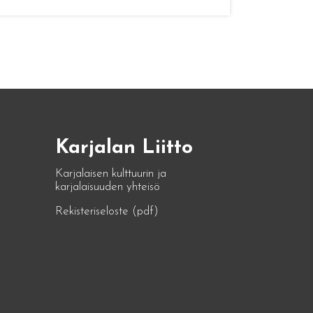
Karjalan Liitto
Karjalaisen kulttuurin ja
karjalaisuuden yhteisö
Rekisteriseloste (pdf)