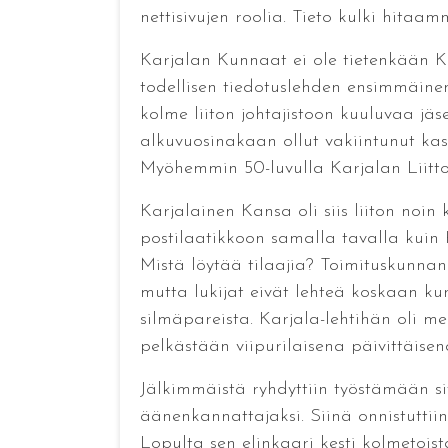
nettisivujen roolia. Tieto kulki hitaa
Karjalan Kunnaat ei ole tietenkään K
todellisen tiedotuslehden ensimmäinen
kolme liiton johtajistoon kuuluvaa jäse
alkuvuosinakaan ollut vakiintunut kasv
Myöhemmin 50-luvulla Karjalan Liitto 
Karjalainen Kansa oli siis liiton noin
postilaatikkoon samalla tavalla kuin 
Mistä löytää tilaajia? Toimituskunnan 
mutta lukijat eivät lehteä koskaan kunn
silmäpareista. Karjala-lehtihän oli me
pelkästään viipurilaisena päivittäisen
Jälkimmäistä ryhdyttiin työstämään site
äänenkannattajaksi. Siinä onnistuttiin 
Lopulta sen elinkaari kesti kolmetoist