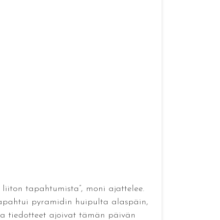
liiton tapahtumista”, moni ajattelee.
tapahtui pyramidin huipulta alaspäin,
et ja tiedotteet ajoivat tämän päivän