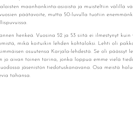
arjalaisten maanhankinta-asioista ja muisteltiin välillä 
vuosien päätavoite, mutta 50-luvulla tuotiin enemmänkin
lispuvuissa.
hannen henkeä. Vuosina 52 ja 53 siitä ei ilmestynyt kui
estymistä, mikä koituikin lehden kohtaloksi. Lehti oli pa
simmäisen osuutensa Karjala-lehdestä. Se oli päässyt l
n jo aivan toinen tarina, jonka loppua emme vielä tiedä
muodossa jäsenistön tiedotuskanavana. Osa meistä halua
evia tahansa.