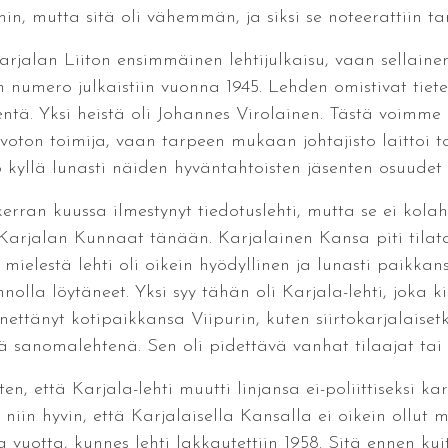
mmin, mutta sitä oli vähemmän, ja siksi se noteerattiin t
arjalan Liiton ensimmäinen lehtijulkaisu, vaan sellain
 numero julkaistiin vuonna 1945. Lehden omistivat tiet
ntä. Yksi heistä oli Johannes Virolainen. Tästä voimme h
oton toimija, vaan tarpeen mukaan johtajisto laittoi to
kyllä lunasti näiden hyväntahtoisten jäsenten osuudet i
 kerran kuussa ilmestynyt tiedotuslehti, mutta se ei kola
Karjalan Kunnaat tänään. Karjalainen Kansa piti tilata
mielestä lehti oli oikein hyödyllinen ja lunasti paikka
olla löytäneet. Yksi syy tähän oli Karjala-lehti, joka ki
nettänyt kotipaikkansa Viipurin, kuten siirtokarjalaisetk
ä sanomalehtenä. Sen oli pidettävä vanhat tilaajat tai l
n, että Karjala-lehti muutti linjansa ei-poliittiseksi ka
niin hyvin, että Karjalaisella Kansalla ei oikein ollut m
a vuotta, kunnes lehti lakkautettiin 1958. Sitä ennen k