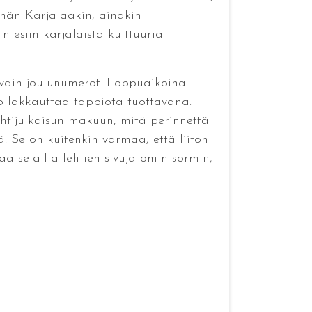
vähän Karjalaakin, ainakin
 esiin karjalaista kulttuuria
n vain joulunumerot. Loppuaikoina
kko lakkauttaa tappiota tuottavana.
ehtijulkaisun makuun, mitä perinnettä
. Se on kuitenkin varmaa, että liiton
a selailla lehtien sivuja omin sormin,