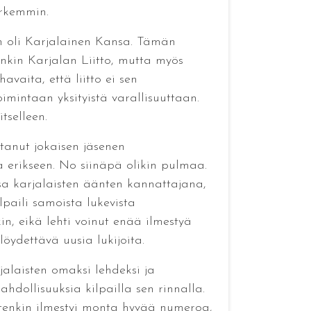
arkemmin.
en oli Karjalainen Kansa. Tämän
enkin Karjalan Liitto, mutta myös
avaita, että liitto ei sen
imintaan yksityistä varallisuuttaan.
tselleen.
htanut jokaisen jäsenen
 erikseen. No siinäpä olikin pulmaa.
nsa karjalaisten äänten kannattajana,
lpaili samoista lukevista
in, eikä lehti voinut enää ilmestyä
öydettävä uusia lukijoita.
rjalaisten omaksi lehdeksi ja
ahdollisuuksia kilpailla sen rinnalla.
uitenkin ilmestyi monta hyvää numeroa,