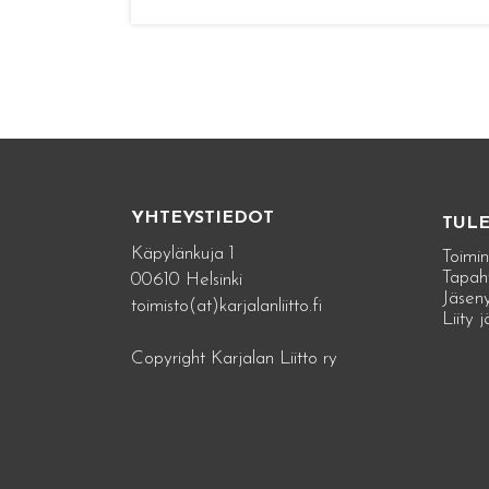
YHTEYSTIEDOT
TUL
Käpylänkuja 1
Toimin
Tapah
00610 Helsinki
Jäseny
toimisto(at)karjalanliitto.fi
Liity 
Copyright Karjalan Liitto ry