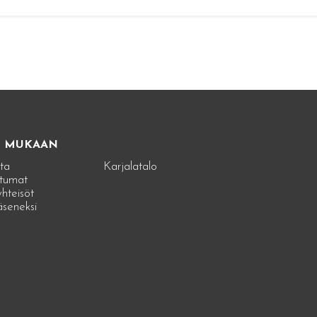
E MUKAAN
ta
Karjalatalo
tumat
hteisöt
jäseneksi