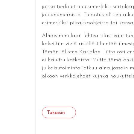
joissa tiedotettiin esimerkiksi siirtok
joulunumeroissa. Tiedotus oli sen alku
esimerkiksi piirakkaohjeissa tai kansal
Alhaisimmillaan lehteä tilasi vain tu
kokeiltiin vielä riskillä tihentää ilm
Tämän jälkeen Karjalan Liitto osti en
ei haluttu katkaista. Mutta tämä onki
julkaisutoiminta jatkuu aina jossain 
olkoon verkkolehdet kuinka houkuttel
Takaisin