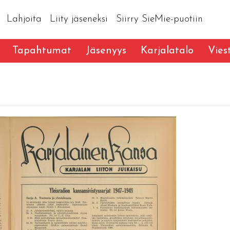
Lahjoita
Liity jäseneksi
Siirry SieMie-puotiin
Tapahtumat
Jäsenyys
Karjalatalo
Vies