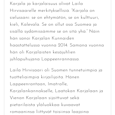
Karjala ja karjalaisuus olivat Laila
Hirvisaarelle merkityksellisiä. ”Karjala on
sielussani: se on ehtymätön, se on kulttuuri,
kieli, Kalevala. Se on ollut osa Suomea ja
sisällä sydämissämme se on sitä yhä.” Näin
hän sanoi Karjalan Kunnaiden
haastattelussa vuonna 2014. Samana vuonna
hän oli Karjalaisten kesäjuhlien
juhlapuhujana Lappeenrannassa.
Laila Hirvisaari oli Suomen tunnetuimpia ja
tuotteliaimpia kirjailijoita. Hänen
Lappeenrantaan, Imatralle,
Karjalankannakselle, Laatokan Karjalaan ja
Vienan Karjalaan sijoittuvat sekä
pietarilaista yläluokkaa kuvaavat
romaaninsa liittyvät toisiinsa laajoina