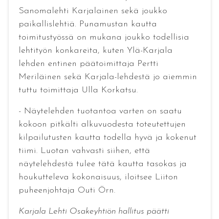
Sanomalehti Karjalainen sekä joukko
paikallislehtiä. Punamustan kautta
toimitustyössä on mukana joukko todellisia
lehtityön konkareita, kuten Ylä-Karjala
lehden entinen päätoimittaja Pertti
Meriläinen sekä Karjala-lehdestä jo aiemmin
tuttu toimittaja Ulla Korkatsu.
- Näytelehden tuotantoa varten on saatu
kokoon pitkälti alkuvuodesta toteutettujen
kilpailutusten kautta todella hyvä ja kokenut
tiimi. Luotan vahvasti siihen, että
näytelehdestä tulee tätä kautta tasokas ja
houkutteleva kokonaisuus, iloitsee Liiton
puheenjohtaja Outi Örn.
Karjala Lehti Osakeyhtiön hallitus päätti