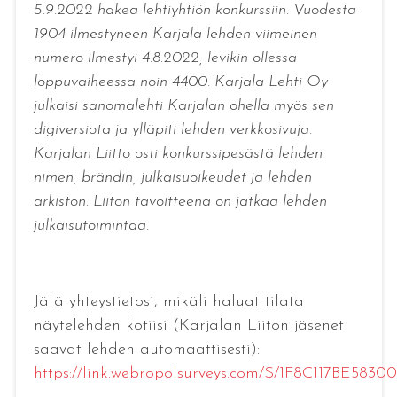
5.9.2022 hakea lehtiyhtiön konkurssiin. Vuodesta
1904 ilmestyneen Karjala-lehden viimeinen
numero ilmestyi 4.8.2022, levikin ollessa
loppuvaiheessa noin 4400. Karjala Lehti Oy
julkaisi sanomalehti Karjalan ohella myös sen
digiversiota ja ylläpiti lehden verkkosivuja.
Karjalan Liitto osti konkurssipesästä lehden
nimen, brändin, julkaisuoikeudet ja lehden
arkiston. Liiton tavoitteena on jatkaa lehden
julkaisutoimintaa.
Jätä yhteystietosi, mikäli haluat tilata
näytelehden kotiisi (Karjalan Liiton jäsenet
saavat lehden automaattisesti):
https://link.webropolsurveys.com/S/1F8C117BE5830