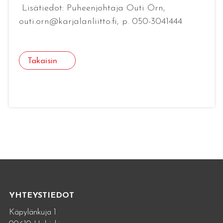
Lisätiedot: Puheenjohtaja Outi Örn,
outi.orn@karjalanliitto.fi, p. 050-3041444
Takaisin
YHTEYSTIEDOT
Käpylänkuja 1