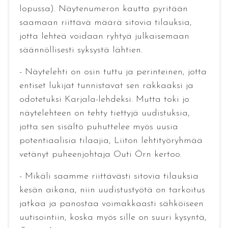
lopussa). Näytenumeron kautta pyritään
saamaan riittävä määrä sitovia tilauksia,
jotta lehteä voidaan ryhtyä julkaisemaan
säännöllisesti syksystä lähtien.
- Näytelehti on osin tuttu ja perinteinen, jotta
entiset lukijat tunnistavat sen rakkaaksi ja
odotetuksi Karjala-lehdeksi. Mutta toki jo
näytelehteen on tehty tiettyjä uudistuksia,
jotta sen sisältö puhuttelee myös uusia
potentiaalisia tilaajia, Liiton lehtityöryhmää
vetänyt puheenjohtaja Outi Örn kertoo.
- Mikäli saamme riittävästi sitovia tilauksia
kesän aikana, niin uudistustyötä on tarkoitus
jatkaa ja panostaa voimakkaasti sähköiseen
uutisointiin, koska myös sille on suuri kysyntä,