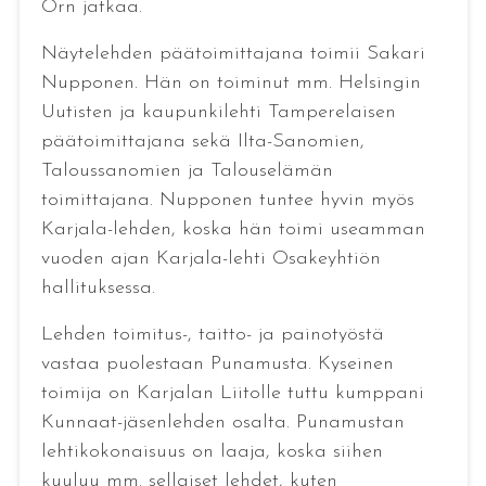
Örn jatkaa.
Näytelehden päätoimittajana toimii Sakari
Nupponen. Hän on toiminut mm. Helsingin
Uutisten ja kaupunkilehti Tamperelaisen
päätoimittajana sekä Ilta-Sanomien,
Taloussanomien ja Talouselämän
toimittajana. Nupponen tuntee hyvin myös
Karjala-lehden, koska hän toimi useamman
vuoden ajan Karjala-lehti Osakeyhtiön
hallituksessa.
Lehden toimitus-, taitto- ja painotyöstä
vastaa puolestaan Punamusta. Kyseinen
toimija on Karjalan Liitolle tuttu kumppani
Kunnaat-jäsenlehden osalta. Punamustan
lehtikokonaisuus on laaja, koska siihen
kuuluu mm. sellaiset lehdet, kuten