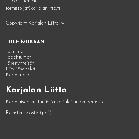
00610 Helsinki
toimisto(at)karjalanliitto.fi
Copyright Karjalan Liitto ry
TULE MUKAAN
Toiminta
Tapahtumat
Jäsenyhteisöt
Liity jäseneksi
Karjalatalo
Karjalan Liitto
Karjalaisen kulttuurin ja karjalaisuuden yhteisö
Rekisteriseloste (pdf)