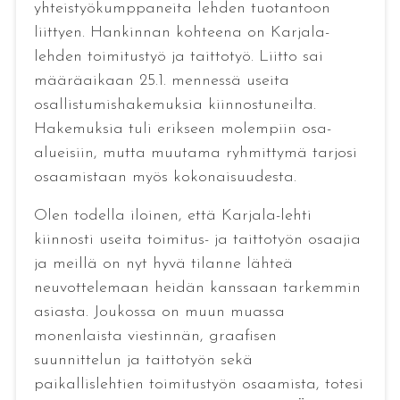
yhteistyökumppaneita lehden tuotantoon
liittyen. Hankinnan kohteena on Karjala-
lehden toimitustyö ja taittotyö. Liitto sai
määräaikaan 25.1. mennessä useita
osallistumishakemuksia kiinnostuneilta.
Hakemuksia tuli erikseen molempiin osa-
alueisiin, mutta muutama ryhmittymä tarjosi
osaamistaan myös kokonaisuudesta.
Olen todella iloinen, että Karjala-lehti
kiinnosti useita toimitus- ja taittotyön osaajia
ja meillä on nyt hyvä tilanne lähteä
neuvottelemaan heidän kanssaan tarkemmin
asiasta. Joukossa on muun muassa
monenlaista viestinnän, graafisen
suunnittelun ja taittotyön sekä
paikallislehtien toimitustyön osaamista, totesi