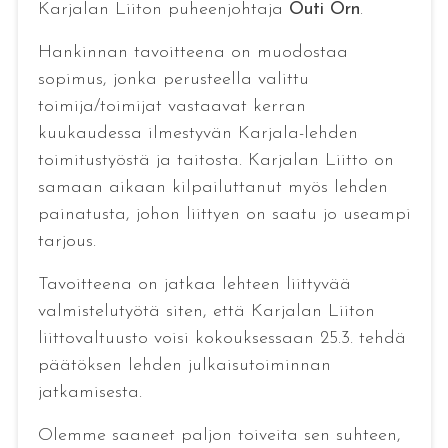
Karjalan Liiton puheenjohtaja
Outi Örn
.
Hankinnan tavoitteena on muodostaa
sopimus, jonka perusteella valittu
toimija/toimijat vastaavat kerran
kuukaudessa ilmestyvän Karjala-lehden
toimitustyöstä ja taitosta. Karjalan Liitto on
samaan aikaan kilpailuttanut myös lehden
painatusta, johon liittyen on saatu jo useampi
tarjous.
Tavoitteena on jatkaa lehteen liittyvää
valmistelutyötä siten, että Karjalan Liiton
liittovaltuusto voisi kokouksessaan 25.3. tehdä
päätöksen lehden julkaisutoiminnan
jatkamisesta.
Olemme saaneet paljon toiveita sen suhteen,