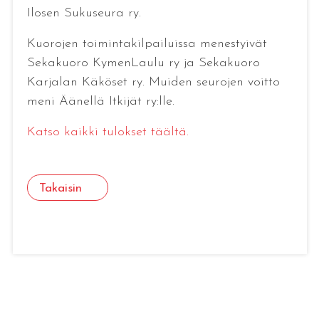
Ilosen Sukuseura ry.
Kuorojen toimintakilpailuissa menestyivät
Sekakuoro KymenLaulu ry ja Sekakuoro
Karjalan Käköset ry. Muiden seurojen voitto
meni Äänellä Itkijät ry:lle.
Katso kaikki tulokset täältä.
Takaisin