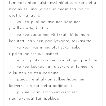
tummansinipohjaisin nyytinkipitsein koristettu
nyytinkiesiliina, joiden solmiamisnauhoina
ovat pirtanauhat
• valkea puolipellavainen kesäinen
päällysvaate, kostuli
• valkea sarkainen värikkäin kirjonnoin
koristettu talvinen päällysvaate, sarkaviitta
• valkeat käsin neulotut sukat sekä
ripsinauhaiset sukkasiteet
• musta pinteli on nuorten tyttöjen päälaite
• valkea kookas huntu sykerölaitteineen on
aikuisten naisten päähine
• paidan etuhalkion sulkee hopeinen
kaiverruksin koristettu paljinsolki
• jalkineina mustat yksinkertaiset
nauhakengät tai lipokkaat