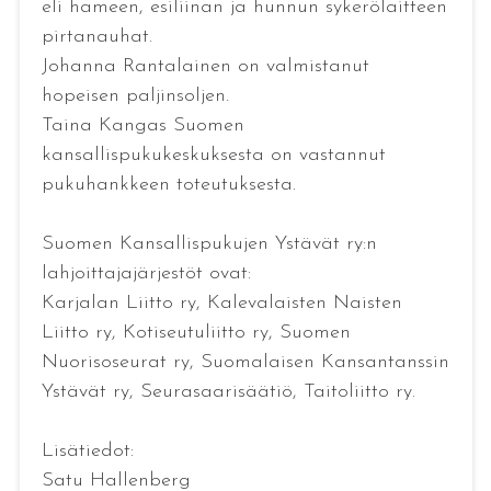
eli hameen, esiliinan ja hunnun sykerölaitteen
pirtanauhat.
Johanna Rantalainen on valmistanut
hopeisen paljinsoljen.
Taina Kangas Suomen
kansallispukukeskuksesta on vastannut
pukuhankkeen toteutuksesta.
Suomen Kansallispukujen Ystävät ry:n
lahjoittajajärjestöt ovat:
Karjalan Liitto ry, Kalevalaisten Naisten
Liitto ry, Kotiseutuliitto ry, Suomen
Nuorisoseurat ry, Suomalaisen Kansantanssin
Ystävät ry, Seurasaarisäätiö, Taitoliitto ry.
Lisätiedot:
Satu Hallenberg