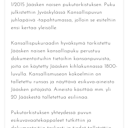
1/2015 Jääsken naisen pukutarkistuksen. Puku
julkistettiin Jyväskylässä Kansallispuvun
juhlapäivä -tapahtumassa, jolloin se esiteltiin
ensi kertaa yleisölle.
Kansallispukuraadin hyväksymä tarkistettu
Jääsken naisen kansallispuku perustuu
dokumentoituihin tietoihin kansanpuvuista,
joita on käytetty Jääsken kihlakunnassa 1800-
luvulla. Kansallismuseon kokoelmiin on
talletettu runsas ja näyttävä esikuva-aineisto
Jääsken pitäjästä. Aineisto käsittää mm. yli
20 Jääskestä talletettua esiliinaa.
Pukutarkistuksen yhteydessä puvun
esikuvavaatekappaleet tutkittiin ja