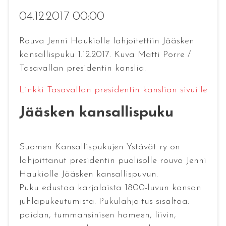
04.12.2017 00:00
Rouva Jenni Haukiolle lahjoitettiin Jääsken
kansallispuku 1.12.2017. Kuva Matti Porre /
Tasavallan presidentin kanslia.
Linkki Tasavallan presidentin kanslian sivuille
Jääsken kansallispuku
Suomen Kansallispukujen Ystävät ry on
lahjoittanut presidentin puolisolle rouva Jenni
Haukiolle Jääsken kansallispuvun.
Puku edustaa karjalaista 1800-luvun kansan
juhlapukeutumista. Pukulahjoitus sisältää:
paidan, tummansinisen hameen, liivin,