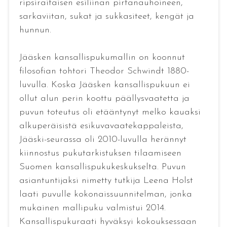
ripsiraitaisen esiliinan pirtanauhoineen,
sarkaviitan, sukat ja sukkasiteet, kengät ja
hunnun.
Jääsken kansallispukumallin on koonnut
filosofian tohtori Theodor Schwindt 1880-
luvulla. Koska Jääsken kansallispukuun ei
ollut alun perin koottu päällysvaatetta ja
puvun toteutus oli etääntynyt melko kauaksi
alkuperäisistä esikuvavaatekappaleista,
Jääski-seurassa oli 2010-luvulla herännyt
kiinnostus pukutarkistuksen tilaamiseen
Suomen kansallispukukeskukselta. Puvun
asiantuntijaksi nimetty tutkija Leena Holst
laati puvulle kokonaissuunnitelman, jonka
mukainen mallipuku valmistui 2014.
Kansallispukuraati hyväksyi kokouksessaan