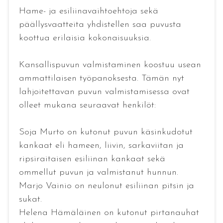
Hame- ja esiliinavaihtoehtoja sekä
päällysvaatteita yhdistellen saa puvusta
koottua erilaisia kokonaisuuksia.
Kansallispuvun valmistaminen koostuu usean
ammattilaisen työpanoksesta. Tämän nyt
lahjoitettavan puvun valmistamisessa ovat
olleet mukana seuraavat henkilöt:
Soja Murto on kutonut puvun käsinkudotut
kankaat eli hameen, liivin, sarkaviitan ja
ripsiraitaisen esiliinan kankaat sekä
ommellut puvun ja valmistanut hunnun.
Marjo Vainio on neulonut esiliinan pitsin ja
sukat.
Helena Hämäläinen on kutonut pirtanauhat