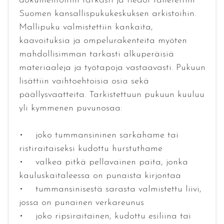
dokumentoitiin tarkasti ja tiedot talletettiin
Suomen kansallispukukeskuksen arkistoihin.
Mallipuku valmistettiin kankaita,
kaavoituksia ja ompelurakenteita myöten
mahdollisimman tarkasti alkuperäisiä
materiaaleja ja työtapoja vastaavasti. Pukuun
lisättiin vaihtoehtoisia osia sekä
päällysvaatteita. Tarkistettuun pukuun kuuluu
yli kymmenen puvunosaa:
• joko tummansininen sarkahame tai
ristiraitaiseksi kudottu hurstuthame
• valkea pitkä pellavainen paita, jonka
kauluskaitaleessa on punaista kirjontaa
• tummansinisestä sarasta valmistettu liivi,
jossa on punainen verkareunus
• joko ripsiraitainen, kudottu esiliina tai