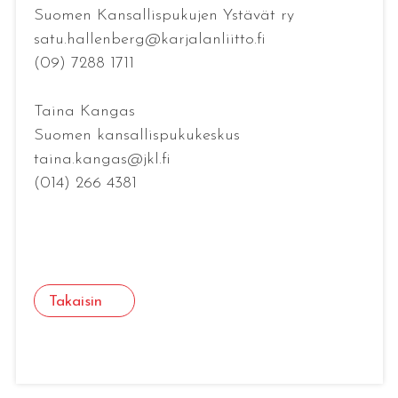
Suomen Kansallispukujen Ystävät ry
satu.hallenberg@karjalanliitto.fi
(09) 7288 1711
Taina Kangas
Suomen kansallispukukeskus
taina.kangas@jkl.fi
(014) 266 4381
Takaisin