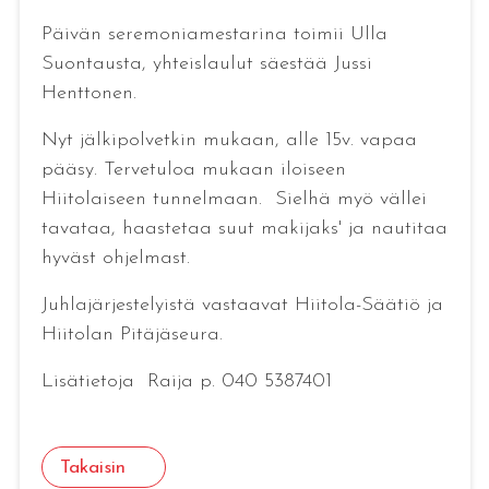
Päivän seremoniamestarina toimii Ulla
Suontausta, yhteislaulut säestää Jussi
Henttonen.
Nyt jälkipolvetkin mukaan, alle 15v. vapaa
pääsy. Tervetuloa mukaan iloiseen
Hiitolaiseen tunnelmaan. Sielhä myö vällei
tavataa, haastetaa suut makijaks' ja nautitaa
hyväst ohjelmast.
Juhlajärjestelyistä vastaavat Hiitola-Säätiö ja
Hiitolan Pitäjäseura.
Lisätietoja Raija p. 040 5387401
Takaisin