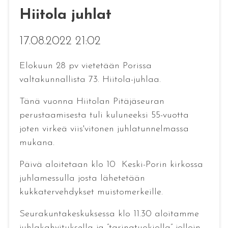
Hiitola juhlat
17.08.2022 21:02
Elokuun 28 pv vietetään Porissa
valtakunnallista 73. Hiitola-juhlaa.
Tänä vuonna Hiitolan Pitäjäseuran
perustaamisesta tuli kuluneeksi 55-vuotta
joten virkeä viis'vitonen juhlatunnelmassa
mukana.
Päivä aloitetaan klo 10 Keski-Porin kirkossa
juhlamessulla josta lähetetään
kukkatervehdykset muistomerkeille.
Seurakuntakeskuksessa klo 11.30 aloitamme
juhlakahvituksella ja ”tarinatuokiolla” jolloin