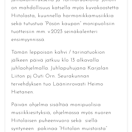
on mahdollisuus katsella myös kuvakoostetta
Hiitolasta, kuunnella harmonikkamusiikkia
sekä tutustua ”Pösön kaupan” monipuolisiin
tuotteisiin mm. v.2023 seinäkalenteri
ensimyynnissä.
Tämän leppoisan kahvi / tarinatuokion
jälkeen päivä jatkuu klo 13 alkavalla
juhlaohjelmalla. Juhlapuhujana Karjalan
Liiton pj Outi Örn. Seurakunnan
tervehdyksen tuo Lääninrovasti Heimo
Hietanen.
Päivän ohjelma sisältää monipuolisia
musiikkiesityksiä, ohjelmassa myös nuoren
Hiitolaisen puheenvuoro sekä siellä
syntyneen pakinaa ”Hiitolan muistoista”