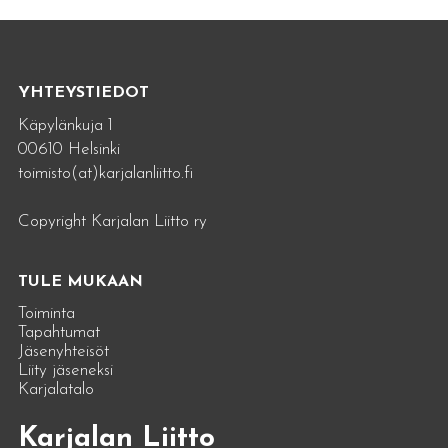
YHTEYSTIEDOT
Käpylänkuja 1
00610 Helsinki
toimisto(at)karjalanliitto.fi
Copyright Karjalan Liitto ry
TULE MUKAAN
Toiminta
Tapahtumat
Jäsenyhteisöt
Liity jäseneksi
Karjalatalo
Karjalan Liitto