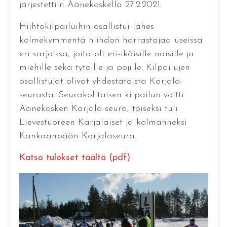
järjestettiin Äänekoskella 27.2.2021.
Hiihtokilpailuihin osallistui lähes
kolmekymmentä hiihdon harrastajaa useissa
eri sarjoissa, joita oli eri-ikäisille naisille ja
miehille sekä tytöille ja pojille. Kilpailujen
osallistujat olivat yhdestätoista Karjala-
seurasta. Seurakohtaisen kilpailun voitti
Äänekosken Karjala-seura, toiseksi tuli
Lievestuoreen Karjalaiset ja kolmanneksi
Kankaanpään Karjalaseura.
Katso tulokset täältä (pdf)