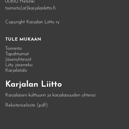
00610 Helsinki
toimisto(at)karjalanliitto.fi
Copyright Karjalan Liitto ry
TULE MUKAAN
Toiminta
Tapahtumat
Jäsenyhteisöt
Liity jäseneksi
Karjalatalo
Karjalan Liitto
Karjalaisen kulttuurin ja karjalaisuuden yhteisö
Rekisteriseloste (pdf)