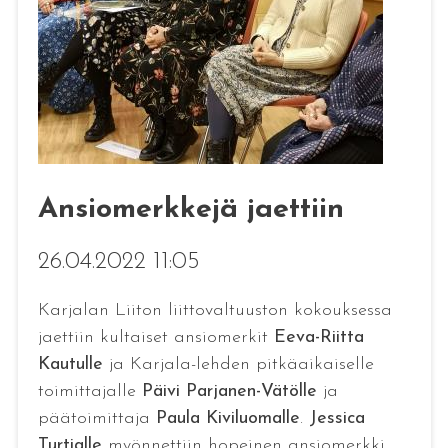
Ansiomerkkejä jaettiin
26.04.2022 11:05
Karjalan Liiton liittovaltuuston kokouksessa
jaettiin kultaiset ansiomerkit
Eeva-Riitta
Kautulle
ja Karjala-lehden pitkäaikaiselle
toimittajalle
Päivi Parjanen-Vätölle
ja
päätoimittaja
Paula Kiviluomalle
.
Jessica
Turtialle
myönnettiin hopeinen ansiomerkki.