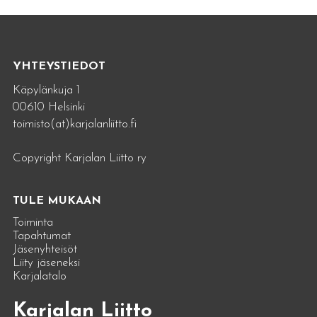
YHTEYSTIEDOT
Käpylänkuja 1
00610 Helsinki
toimisto(at)karjalanliitto.fi
Copyright Karjalan Liitto ry
TULE MUKAAN
Toiminta
Tapahtumat
Jäsenyhteisöt
Liity jäseneksi
Karjalatalo
Karjalan Liitto