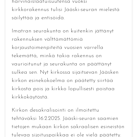
harvinaislaatuisuutensa vuoksi
kirkkorakennus tulisi Jääski-seuran mielestä
säilyttää ja entisöidä.
Imatran seurakunta on kuitenkin jättänyt
rakennuksen välttämättömiä
korjaustoimenpiteitä vuosien varrella
tekemättä, minkä takia rakennus on
vaurioitunut ja seurakunta on päättänyt
sulkea sen. Nyt kirkossa sijaitsevan Jääsken
kirkon esinekokoelma on päätetty siirtää
kirkosta pois ja kirkko lopullisesti poistaa
kirkkokäytöstä.
Kirkon desakralisointi on ilmoitettu
tehtäväksi 16.2.2025. Jääski-seuran saamien
tietojen mukaan kirkon sakraalisen esineistön
tulevaa sijoituspaikkaa ei ole vielä päätetty.