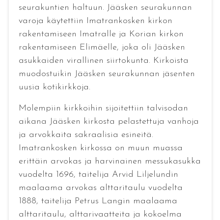
seurakuntien haltuun. Jääsken seurakunnan
varoja käytettiin Imatrankosken kirkon
rakentamiseen Imatralle ja Korian kirkon
rakentamiseen Elimäelle, joka oli Jääsken
asukkaiden virallinen siirtokunta. Kirkoista
muodostuikin Jääsken seurakunnan jäsenten
uusia kotikirkkoja.
Molempiin kirkkoihin sijoitettiin talvisodan
aikana Jääsken kirkosta pelastettuja vanhoja
ja arvokkaita sakraalisia esineitä.
Imatrankosken kirkossa on muun muassa
erittäin arvokas ja harvinainen messukasukka
vuodelta 1696, taitelija Arvid Liljelundin
maalaama arvokas alttaritaulu vuodelta
1888, taitelija Petrus Langin maalaama
alttaritaulu, alttarivaatteita ja kokoelma