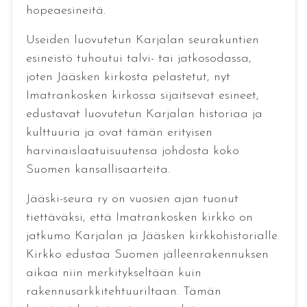
hopeaesineitä.
Useiden luovutetun Karjalan seurakuntien
esineistö tuhoutui talvi- tai jatkosodassa,
joten Jääsken kirkosta pelastetut, nyt
Imatrankosken kirkossa sijaitsevat esineet,
edustavat luovutetun Karjalan historiaa ja
kulttuuria ja ovat tämän erityisen
harvinaislaatuisuutensa johdosta koko
Suomen kansallisaarteita.
Jääski-seura ry on vuosien ajan tuonut
tiettäväksi, että Imatrankosken kirkko on
jatkumo Karjalan ja Jääsken kirkkohistorialle.
Kirkko edustaa Suomen jälleenrakennuksen
aikaa niin merkitykseltään kuin
rakennusarkkitehtuuriltaan. Tämän