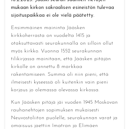
mukaan kirkon sakraalisen esineistön tulevaa
sijoituspaikkaa ei ole vielä päätetty.
Ensimmäinen maininta Jääsken
kirkkoherrasta on vuodelta 1415 ja
otaksuttavasti seurakunnalla on silloin ollut
myös kirkko. Vuonna 1552 seurakunnan
tilikirjassa mainitaan, että Jääsken pitäjän
kirkolle on annettu 8 markkaa
rakentamiseen. Summa oli niin pieni, että
ilmeisesti kyseessä oli kuitenkin vain pieni
korjaus jo olemassa olevassa kirkossa.
Kun Jääsken pitäjä jäi vuoden 1945 Moskovan
rauhanehtojen sopimuksen mukaisesti
Neuvostoliiton puolelle, seurakunnan varat ja
omaisuus jaettiin Imatran ja Elimäen