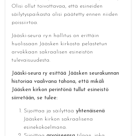
Olisi ollut toivottavaa, että esineiden
säilytyspaikasta olisi päätetty ennen niiden
poissiirtoa.
Jääski-seura ry:n hallitus on erittäin
huolissaan Jääsken kirkosta pelastetun
arvokkaan sakraalisen esineistön
tulevaisuudesta.
Jääski-seura ry esittää Jääsken seurakunnan
historiaa vaalivana tahona, että mikäli
Jääsken kirkon perintönä tullut esineistö
siirretään, se tulee:
Sijoittaa ja säilyttää
yhtenäisenä
Jääsken kirkon sakraalisena
esinekokoelmana.
Sijoittaa
arvoiseensa
tilaan, joka