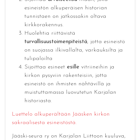
esineistön alkuperäisen historian
tunnistaen on jatkossakin oltava
kirkkorakennus.
Huolehtia riittävistä
turvallisuustoimenpiteistä
, jotta esineistö
on suojassa ilkivallalta, varkauksilta ja
tulipaloilta
Sijoittaa esineet
esille
vitriineihin ja
kirkon pysyviin rakenteisiin, jotta
esineistö on ihmisten nähtävillä ja
muistuttamassa luovutetun Karjalan
historiasta.
Luettelo alkuperältään Jääsken kirkon
sakraalisesta esineistöstä.
Jääski-seura ry on Karjalan Liittoon kuuluva,