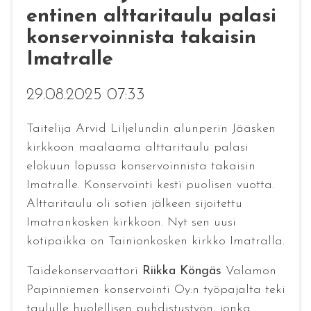
entinen alttaritaulu palasi
konservoinnista takaisin
Imatralle
29.08.2025 07:33
Taitelija Arvid Liljelundin alunperin Jääsken
kirkkoon maalaama alttaritaulu palasi
elokuun lopussa konservoinnista takaisin
Imatralle. Konservointi kesti puolisen vuotta.
Alttaritaulu oli sotien jälkeen sijoitettu
Imatrankosken kirkkoon. Nyt sen uusi
kotipaikka on Tainionkosken kirkko Imatralla.
Taidekonservaattori
Riikka Köngäs
Valamon
Papinniemen konservointi Oy:n työpajalta teki
taululle huolellisen puhdistustyön, jonka