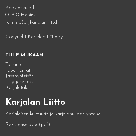
Käpylänkuja 1
00610 Helsinki
toimisto(at)karjalanliitto.fi
Copyright Karjalan Liitto ry
TULE MUKAAN
Toiminta
Tapahtumat
Jäsenyhteisöt
Liity jäseneksi
Karjalatalo
Karjalan Liitto
Karjalaisen kulttuurin ja karjalaisuuden yhteisö
Rekisteriseloste (pdf)