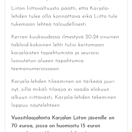
Liiton liittovaltuusto päätti, että Karjala-
lehden tulee olla kannattava eikä Liitto tule
tukemaan lehteä taloudellisesti.
Kerran kuukaudessa ilmestyvä 20-24 sivuinen
tabloid-kokoinen lehti tulisi kertomaan
karjalaisten tapahtumista ja seuraisi
luovutetun alueen tapahtumia
teemanumeroissaan.
Karjala-lehden tilaaminen on tärkeää juuri
nyt, sillä mikäli tilaajia ei saada elokuun
alkuun riittävästi, Karjala-lehden tekeminen
loppuu näytelehteen.
Vuositilaajahinta Karjalan Liiton jäsenille on
70 euroa, jossa on huomioitu 15 euron