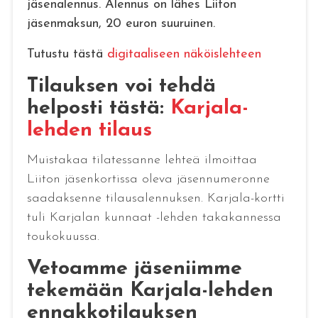
jäsenalennus. Alennus on lähes Liiton
jäsenmaksun, 20 euron suuruinen.
Tutustu tästä
digitaaliseen näköislehteen
Tilauksen voi tehdä
helposti tästä:
Karjala-
lehden tilaus
Muistakaa tilatessanne lehteä ilmoittaa
Liiton jäsenkortissa oleva jäsennumeronne
saadaksenne tilausalennuksen. Karjala-kortti
tuli Karjalan kunnaat -lehden takakannessa
toukokuussa.
Vetoamme jäseniimme
tekemään Karjala-lehden
ennakkotilauksen