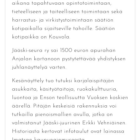
aikana tapahtuvaan opintotoimintaan,
tieteelliseen ja taiteelliseen toimintaan sekä
harrastus- ja virkistystoimintaan säätiön
kotipaikalla sijaitseville tahoille. Säätiön
kotipaikka on Kouvola.
Jääski-seura ry sai 1500 euron apurahan
Anjalan kartanoon pystytettävää yhdistyksen
juhlanäyttelyä varten.
Kesänäyttely tuo tutuksi karjalaispitäjän
asukkaita, käsityötaitoja, ruokakulttuuria,
luontoa ja Enson teollisuutta Vuoksen koskien
äärellä. Pitäjän keskeisiä rakennuksia voi
tutkailla pienoismallien avulla, jotka on
valmistanut Jääski-juurinen Erkki Vehniäinen.
Historiasta kertovat infotaulut ovat lainassa
Imatran kaupunginmuseosta.