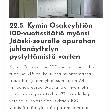
22.5. Kymin Osakeyhtiön
100-vuotissäätiö myönsi
Jääski-seuralle apurahan
juhlanäyttelyn
pystyttämistä varten
Kymin Osakeyhtiön 100-vuotissäätiö julkisti
tiistaina 21.5. toukokuussa myöntämänsä
apurahat, joiden yhteissumma on 2,4
miljoonaa euroa. Apurahoja myönnettiin
hakemusten perusteella 977 henkilölle ja
yhteisölle. Kymin Osakeyhtiön 100-
vuotissäätiö myöntää apurahoja vapaa-