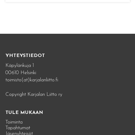
YHTEYSTIEDOT
Käpylänkuja 1
00610 Helsinki
toimisto(at)karjalanliitto.fi
Copyright Karjalan Liitto ry
TULE MUKAAN
Toiminta
Tapahtumat
Jäsenyhteisöt