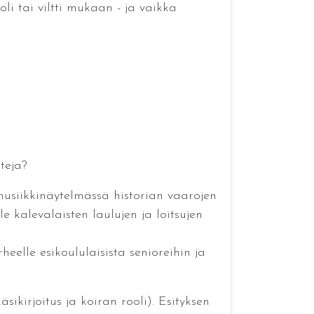
i tai viltti mukaan - ja vaikka
uteja?
usiikkinäytelmässä historian vaarojen
e kalevalaisten laulujen ja loitsujen
eelle esikoululaisista senioreihin ja
ikirjoitus ja koiran rooli). Esityksen