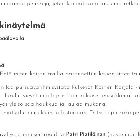
 muutamia penkkejä, joten kannattaa ottaa oma retkituol
kkinäytelmä
päälavalla
mä
Entä miten koiran avulla parannettiin kauan sitten ta
iloa pursuava ihmisystävä kulkevat Koirien Karjala -m
 Laulut vievät niin lapset kuin aikuiset musiikkimatkall
Myös yleisö saa haukkua ja laulaa mukana.
atkalle musiikkiin ja historiaan. Esitys sopii koko perh
vellys ja ihmisen rooli) ja
Petri Pietiläinen
(näytelmän käs