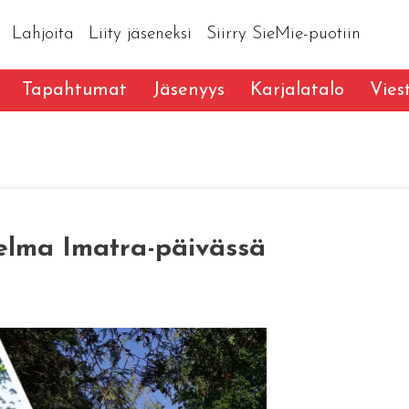
Lahjoita
Liity jäseneksi
Siirry SieMie-puotiin
Tapahtumat
Jäsenyys
Karjalatalo
Vies
jelma Imatra-päivässä