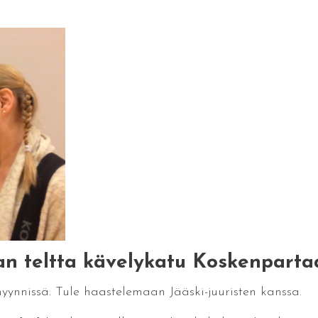
ran teltta kävelykatu Koskenpartaa
ynnissä. Tule haastelemaan Jääski-juuristen kanssa.