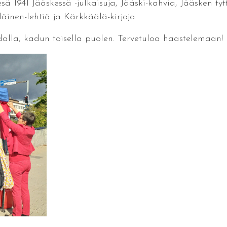
1941 Jääskessä -julkaisuja, Jääski-kahvia, Jääsken tytt
läinen-lehtiä ja Kärkkäälä-kirjoja.
alla, kadun toisella puolen. Tervetuloa haastelemaan!