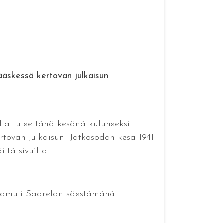
äskessä kertovan julkaisun
lla tulee tänä kesänä kuluneeksi
rtovan julkaisun "Jatkosodan kesä 1941
tä sivuilta.
 Samuli Saarelan säestämänä.