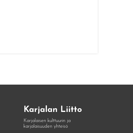
Karjalan Liitto
Karjalaisen kulttuurin ja
karjalaisuuden yhteisö