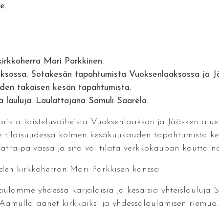
le.
irkkoherra Mari Parkkinen.
ksossa. Sotakesän tapahtumista Vuoksenlaaksossa ja Jä
oden takaisen kesän tapahtumista.
siä lauluja. Laulattajana Samuli Saarela.
rista taisteluvaiheista Vuoksenlaakson ja Jääsken alue
ee tilaisuudessa kolmen kesäkuukauden tapahtumista ke
tra-päivässä ja sitä voi tilata verkkokaupan kautta näil
uden kirkkoherran Mari Parkkisen kanssa.
aulamme yhdessä karjalaisia ja kesäisiä yhteislauluja
 Aamulla äänet kirkkaiksi ja yhdessälaulamisen riemua.