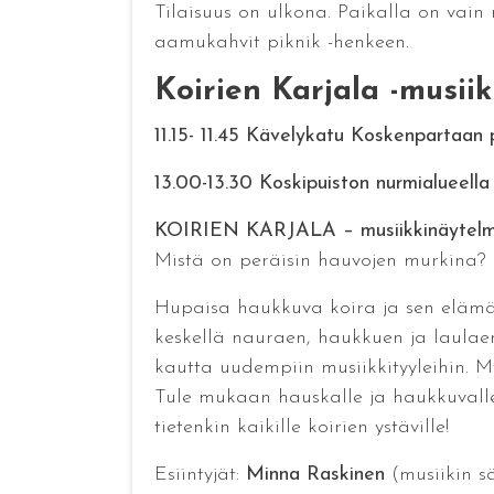
Tilaisuus on ulkona. Paikalla on vain
aamukahvit piknik -henkeen.
Koirien Karjala -musii
11.15- 11.45 Kävelykatu Koskenpartaan 
13.00-13.30 Koskipuiston nurmialueella
KOIRIEN KARJALA – musiikkinäytel
Mistä on peräisin hauvojen murkina? 
Hupaisa haukkuva koira ja sen elämän
keskellä nauraen, haukkuen ja laulaen.
kautta uudempiin musiikkityyleihin. 
Tule mukaan hauskalle ja haukkuvalle m
tietenkin kaikille koirien ystäville!
Esiintyjät:
Minna Raskinen
(musiikin sä