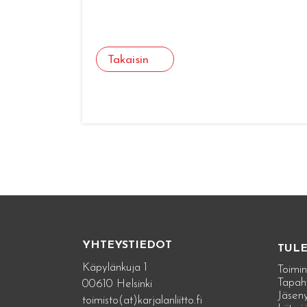
Takaisin
YHTEYSTIEDOT
TUL
Käpylänkuja 1
Toimin
Tapah
00610 Helsinki
Jäseny
toimisto(at)karjalanliitto.fi