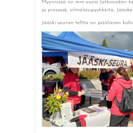
Myynnissä on mm.uusia Jatkosodan kesä 
ja pinssejä, silmälasipyyhkeitä, Jääske
Jääski-seuran teltta on päälavan kohd