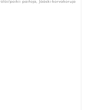
ölöi/poikii paitoja, Jääski-korvakoruja