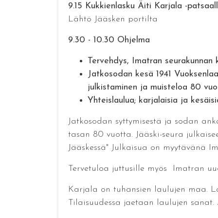
9.15 Kukkienlasku Äiti Karjala -patsaal
Lähtö Jääsken portilta
9.30 - 10.30 Ohjelma
Tervehdys, Imatran seurakunnan k
Jatkosodan kesä 1941 Vuoksenlaa
julkistaminen ja muisteloa 80 vu
Yhteislaulua; karjalaisia ja kesäi
Jatkosodan syttymisestä ja sodan anka
tasan 80 vuotta. Jääski-seura julkais
Jääskessä" Julkaisua on myytävänä Ima
Tervetuloa juttusille myös Imatran u
Karjala on tuhansien laulujen maa. L
Tilaisuudessa jaetaan laulujen sanat.