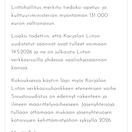
Liittohallitus merkitsi tiedoksi opetus- ja
kulttuuriministeriön myöntämän 131 000
euron valtionavun.
Lisäksi todettiin, että Karjalan Liiton
uudistetut säännöt ovat tulleet voimaan
19.5.2026 ja ne on julkaistu Liiton
verkkosivuilla yhdessä vaaliohjesäännön
kanssa.
Kokouksessa käytiin läpi myös Karjalan
Liiton verkkosivuhankkeen etenemisen vaihe.
Sivustouudistus on edennyt rakenteen ja
ilmeen määrittelyvaiheeseen. Jäsenyhteisöjä
tullaan ottamaan mukaan jäsenyhteisöjen
kotisivujen kehittämistyöhön syksyllä 2026.