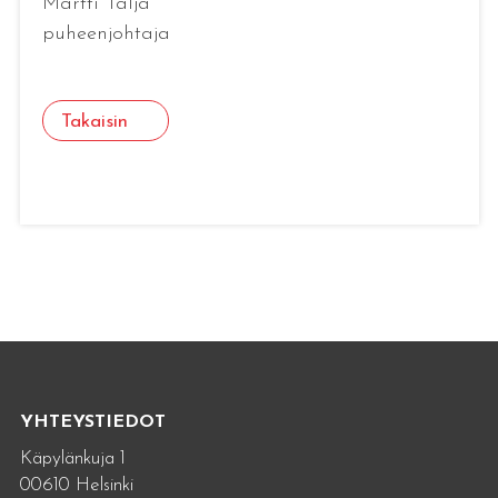
Martti Talja
puheenjohtaja
Takaisin
YHTEYSTIEDOT
Käpylänkuja 1
00610 Helsinki