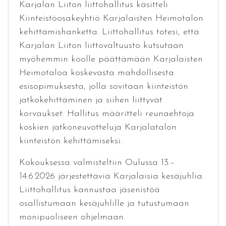
Karjalan Liiton liittohallitus käsitteli
Kiinteistöosakeyhtiö Karjalaisten Heimotalon
kehittämishanketta. Liittohallitus totesi, että
Karjalan Liiton liittovaltuusto kutsutaan
myöhemmin koolle päättämään Karjalaisten
Heimotaloa koskevasta mahdollisesta
esisopimuksesta, jolla sovitaan kiinteistön
jatkokehittäminen ja siihen liittyvät
korvaukset. Hallitus määritteli reunaehtoja
koskien jatkoneuvotteluja Karjalatalon
kiinteistön kehittämiseksi.
Kokouksessa valmisteltiin Oulussa 13.–
14.6.2026 järjestettäviä Karjalaisia kesäjuhlia.
Liittohallitus kannustaa jäsenistöä
osallistumaan kesäjuhlille ja tutustumaan
monipuoliseen ohjelmaan.