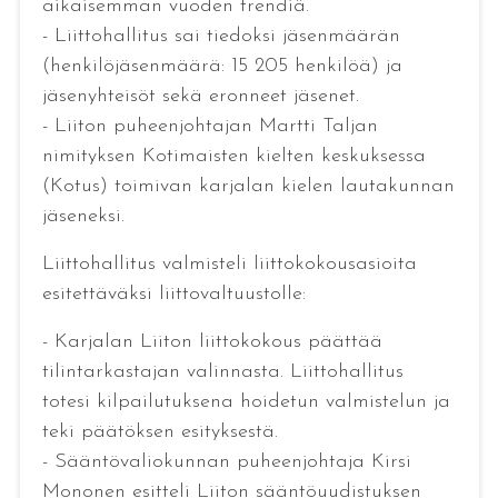
aikaisemman vuoden trendiä.
- Liittohallitus sai tiedoksi jäsenmäärän
(henkilöjäsenmäärä: 15 205 henkilöä) ja
jäsenyhteisöt sekä eronneet jäsenet.
- Liiton puheenjohtajan Martti Taljan
nimityksen Kotimaisten kielten keskuksessa
(Kotus) toimivan karjalan kielen lautakunnan
jäseneksi.
Liittohallitus valmisteli liittokokousasioita
esitettäväksi liittovaltuustolle:
- Karjalan Liiton liittokokous päättää
tilintarkastajan valinnasta. Liittohallitus
totesi kilpailutuksena hoidetun valmistelun ja
teki päätöksen esityksestä.
- Sääntövaliokunnan puheenjohtaja Kirsi
Mononen esitteli Liiton sääntöuudistuksen