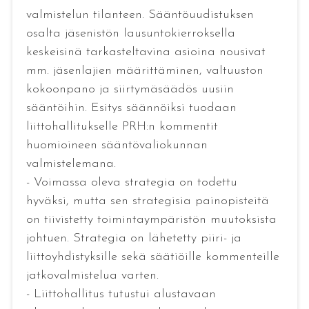
valmistelun tilanteen. Sääntöuudistuksen
osalta jäsenistön lausuntokierroksella
keskeisinä tarkasteltavina asioina nousivat
mm. jäsenlajien määrittäminen, valtuuston
kokoonpano ja siirtymäsäädös uusiin
sääntöihin. Esitys säännöiksi tuodaan
liittohallitukselle PRH:n kommentit
huomioineen sääntövaliokunnan
valmistelemana.
- Voimassa oleva strategia on todettu
hyväksi, mutta sen strategisia painopisteitä
on tiivistetty toimintaympäristön muutoksista
johtuen. Strategia on lähetetty piiri- ja
liittoyhdistyksille sekä säätiöille kommenteille
jatkovalmistelua varten.
- Liittohallitus tutustui alustavaan