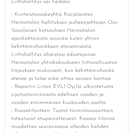
Liittohallitus sai tiedoksi:
- Kiinteistöosakeyhtiö Karjalaisten
Heimotalon hallituksen puheenjohtajan Ossi
Savolaisen katsauksen Heimotalon
ajankohtaisista asioista kuten yhtiön
kehittämishankkeen etenemisestä.
Liittohallitus ohjeistaa edustajansa
Heimotalon yhtiökokoukseen liittovaltuuston
linjauksen mukaisesti, kun kehittämishanke
etenee ja tulee aika ottaa asiaan kantaa.
- Raportin Liiton EVLI Oyj:lle ulkoistetusta
sijoitustoiminnasta edellisen vuoden ja
vuoden ensimmäisen kuukauden osalta.
- Kassatilanteen: Tuotot toimintavuosittain
toteutuvat etupainotteisesti. Kassan tilanne
noudattaa seurannassa olleiden kahden