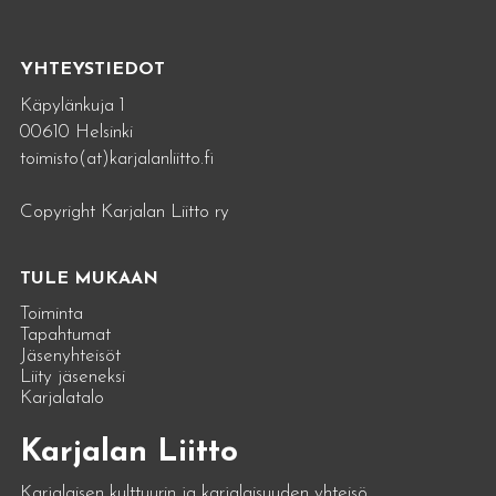
YHTEYSTIEDOT
Käpylänkuja 1
00610 Helsinki
toimisto(at)karjalanliitto.fi
Copyright Karjalan Liitto ry
TULE MUKAAN
Toiminta
Tapahtumat
Jäsenyhteisöt
Liity jäseneksi
Karjalatalo
Karjalan Liitto
Karjalaisen kulttuurin ja karjalaisuuden yhteisö