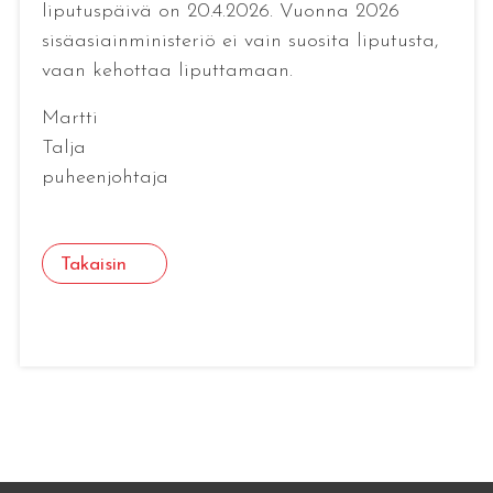
liputuspäivä on 20.4.2026. Vuonna 2026
sisäasiainministeriö ei vain suosita liputusta,
vaan kehottaa liputtamaan.
Martti
Talja
puheenjohtaja
Takaisin