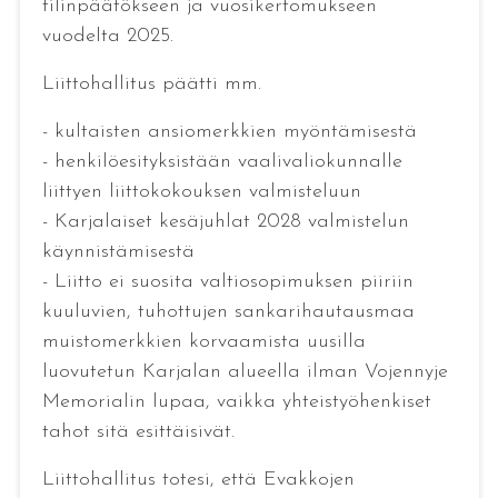
tilinpäätökseen ja vuosikertomukseen
vuodelta 2025.
Liittohallitus päätti mm.
- kultaisten ansiomerkkien myöntämisestä
- henkilöesityksistään vaalivaliokunnalle
liittyen liittokokouksen valmisteluun
- Karjalaiset kesäjuhlat 2028 valmistelun
käynnistämisestä
- Liitto ei suosita valtiosopimuksen piiriin
kuuluvien, tuhottujen sankarihautausmaa
muistomerkkien korvaamista uusilla
luovutetun Karjalan alueella ilman Vojennyje
Memorialin lupaa, vaikka yhteistyöhenkiset
tahot sitä esittäisivät.
Liittohallitus totesi, että Evakkojen