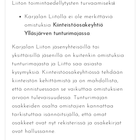
Liiton toimintaedellytysten turvaamiseks
i
.
Karjalan Liitolla ei ole merkittäviä
omistuksia
Kiinteistöosakeyhtiö
Ylläsjärven tunturimajassa
.
Karjalan Liiton jäsenyhteisöillä tai
yksittäisillä jäsenillä on kuitenkin omistuksia
tunturimajasta ja Liitto saa asiasta
kysymyksiä. Kiinteistöosakeyhtiössä tehdään
kiinteistön kehittämistä ja on mahdollista,
että onnistuessaan se vaikuttaa omistuksien
arvoon tulevaisuudessa. Tunturimajan
osakkeiden osalta omistajien kannattaa
tarkistuttaa isännöitsijällä, että omat
osakkeet ovat nyt rekisterissä ja osakekirjat
ovat hallussanne.