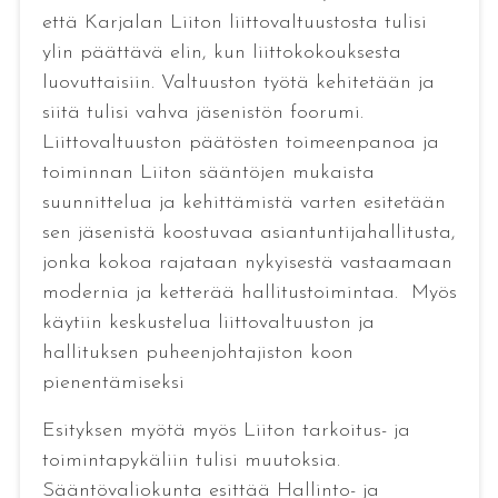
että Karjalan Liiton liittovaltuustosta tulisi
ylin päättävä elin, kun liittokokouksesta
luovuttaisiin. Valtuuston työtä kehitetään ja
siitä tulisi vahva jäsenistön foorumi.
Liittovaltuuston päätösten toimeenpanoa ja
toiminnan Liiton sääntöjen mukaista
suunnittelua ja kehittämistä varten esitetään
sen jäsenistä koostuvaa asiantuntijahallitusta,
jonka kokoa rajataan nykyisestä vastaamaan
modernia ja ketterää hallitustoimintaa. Myös
käytiin keskustelua liittovaltuuston ja
hallituksen puheenjohtajiston koon
pienentämiseksi
Esityksen myötä myös Liiton tarkoitus- ja
toimintapykäliin tulisi muutoksia.
Sääntövaliokunta esittää Hallinto- ja