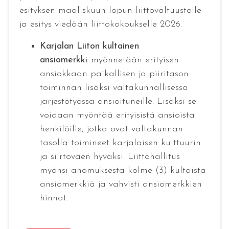
esityksen maaliskuun lopun liittovaltuustolle
ja esitys viedään liittokokoukselle 2026.
Karjalan Liiton kultainen
ansiomerkk
i myönnetään erityisen
ansiokkaan paikallisen ja piiritason
toiminnan lisäksi valtakunnallisessa
järjestötyössä ansioituneille. Lisäksi se
voidaan myöntää erityisistä ansioista
henkilöille, jotka ovat valtakunnan
tasolla toimineet karjalaisen kulttuurin
ja siirtoväen hyväksi. Liittohallitus
myönsi anomuksesta kolme (3) kultaista
ansiomerkkiä ja vahvisti ansiomerkkien
hinnat.