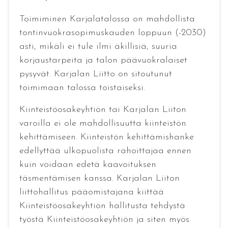
Toimiminen Karjalatalossa on mahdollista
tontinvuokrasopimuskauden loppuun (-2030)
asti, mikäli ei tule ilmi äkillisiä, suuria
korjaustarpeita ja talon päävuokralaiset
pysyvät. Karjalan Liitto on sitoutunut
toimimaan talossa toistaiseksi.
Kiinteistöosakeyhtiön tai Karjalan Liiton
varoilla ei ole mahdollisuutta kiinteistön
kehittämiseen. Kiinteistön kehittämishanke
edellyttää ulkopuolista rahoittajaa ennen
kuin voidaan edetä kaavoituksen
täsmentämisen kanssa. Karjalan Liiton
liittohallitus pääomistajana kiittää
Kiinteistöosakeyhtiön hallitusta tehdystä
työstä Kiinteistöosakeyhtiön ja siten myös