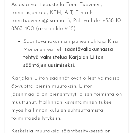
Asiasta voi tiedustella Tomi Tuovinen,
toimitusjohtaja, KTM, AIT, E-mail:
tomi.tuovinen@isannat.fi, Puh vaihde: +358 10
8383 400 (arkisin klo 9-15)
Sääntövaliokunnan puheenjohtaja Kirsi
Mononen esitteli
sääntövaliokunnassa
tehtyä valmistelua Karjalan Liiton
sääntöjen uusimiseksi.
Karjalan Liiton säännöt ovat olleet voimassa
85-vuotta pienin muutoksin. Liiton
jäsenmäärä on pienentynyt ja sen toiminta on
muuttunut. Hallinnon keventäminen tukee
myös hallinnon kulujen suhteuttamista
toimintaedellytyksiin.
Keskeisiä muutoksia sääntöesityksessä on,