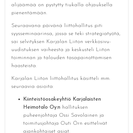
alijäämää on pystytty tiukalla ohjauksella
pienentämään.
Seuraavana päivänä liittohallitus piti
syysseminaarinsa, jossa se teki strategiatyötä,
sai selvityksen Karjalan Liiton verkkosivu-
uudistuksen vaiheesta ja keskusteli Liiton
toiminnan ja talouden tasapainottamisen
haasteista.
Karjalan Liiton liittohallitus käsitteli mm.
seuraavia asioita:
Kiinteistöosakeyhtiö Karjalaisten
Heimotalo Oy:n
hallituksen
puheenjohtaja Ossi Savolainen ja
toimitusjohtaja Outi Örn esittelivät
ajankohtaiset asiat.