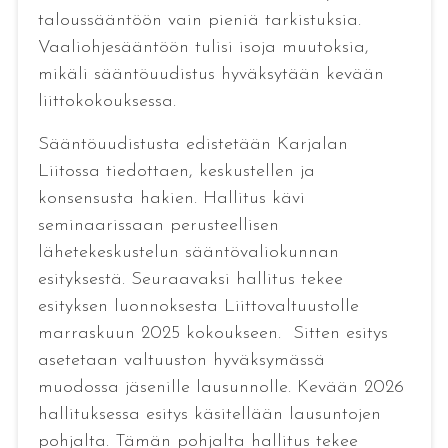
taloussääntöön vain pieniä tarkistuksia.
Vaaliohjesääntöön tulisi isoja muutoksia,
mikäli sääntöuudistus hyväksytään kevään
liittokokouksessa.
Sääntöuudistusta edistetään Karjalan
Liitossa tiedottaen, keskustellen ja
konsensusta hakien. Hallitus kävi
seminaarissaan perusteellisen
lähetekeskustelun sääntövaliokunnan
esityksestä. Seuraavaksi hallitus tekee
esityksen luonnoksesta Liittovaltuustolle
marraskuun 2025 kokoukseen. Sitten esitys
asetetaan valtuuston hyväksymässä
muodossa jäsenille lausunnolle. Kevään 2026
hallituksessa esitys käsitellään lausuntojen
pohjalta. Tämän pohjalta hallitus tekee