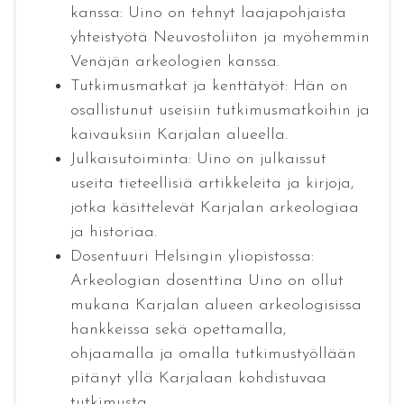
kanssa: Uino on tehnyt laajapohjaista
yhteistyötä Neuvostoliiton ja myöhemmin
Venäjän arkeologien kanssa.
Tutkimusmatkat ja kenttätyöt: Hän on
osallistunut useisiin tutkimusmatkoihin ja
kaivauksiin Karjalan alueella.
Julkaisutoiminta: Uino on julkaissut
useita tieteellisiä artikkeleita ja kirjoja,
jotka käsittelevät Karjalan arkeologiaa
ja historiaa.
Dosentuuri Helsingin yliopistossa:
Arkeologian dosenttina Uino on ollut
mukana Karjalan alueen arkeologisissa
hankkeissa sekä opettamalla,
ohjaamalla ja omalla tutkimustyöllään
pitänyt yllä Karjalaan kohdistuvaa
tutkimusta.