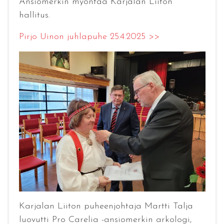
Ansiomerkin myöntää Karjalan Liiton
hallitus.
Pirjo Uinon juhlapuhe 25.4.2025 >>
Karjalan Liiton puheenjohtaja Martti Talja
luovutti Pro Carelia -ansiomerkin arkologi,