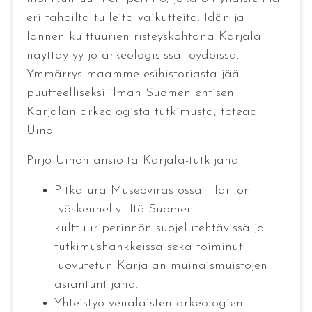
eri tahoilta tulleita vaikutteita. Idän ja
lännen kulttuurien risteyskohtana Karjala
näyttäytyy jo arkeologisissa löydöissä.
Ymmärrys maamme esihistoriasta jää
puutteelliseksi ilman Suomen entisen
Karjalan arkeologista tutkimusta, toteaa
Uino.
Pirjo Uinon ansioita Karjala-tutkijana:
Pitkä ura Museovirastossa. Hän on
työskennellyt Itä-Suomen
kulttuuriperinnön suojelutehtävissä ja
tutkimushankkeissa sekä toiminut
luovutetun Karjalan muinaismuistojen
asiantuntijana.
Yhteistyö venäläisten arkeologien