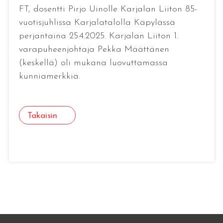
FT, dosentti Pirjo Uinolle Karjalan Liiton 85-
vuotisjuhlissa Karjalatalolla Käpylässä
perjantaina 25.4.2025. Karjalan Liiton 1.
varapuheenjohtaja Pekka Määttänen
(keskellä) oli mukana luovuttamassa
kunniamerkkiä.
Takaisin