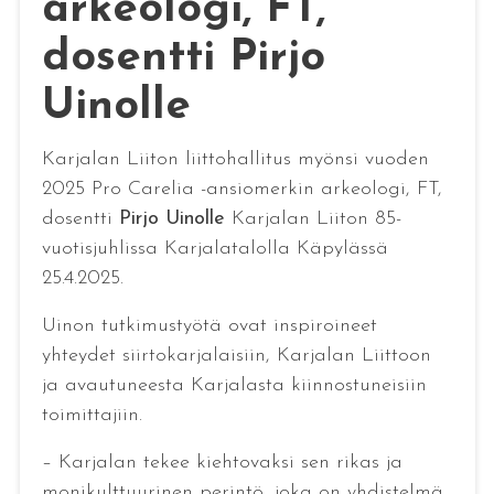
arkeologi, FT,
dosentti Pirjo
Uinolle
Karjalan Liiton liittohallitus myönsi vuoden
2025 Pro Carelia -ansiomerkin arkeologi, FT,
dosentti
Pirjo Uinolle
Karjalan Liiton 85-
vuotisjuhlissa Karjalatalolla Käpylässä
25.4.2025.
Uinon tutkimustyötä ovat inspiroineet
yhteydet siirtokarjalaisiin, Karjalan Liittoon
ja avautuneesta Karjalasta kiinnostuneisiin
toimittajiin.
– Karjalan tekee kiehtovaksi sen rikas ja
monikulttuurinen perintö, joka on yhdistelmä