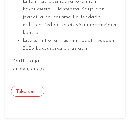
Liiton hautausmaavaliokunnan
kokouksesta. Tilanteesta Karjalaan
jääneillä hautausmailla tehdään
erillinen tiedote yhteistyökumppaneiden
kanssa.
Lisäksi liittohallitus mm. päätti vuoden
2025 kokousaikataulustaan.
Martti Talja
puheenjohtaja
Takaisin