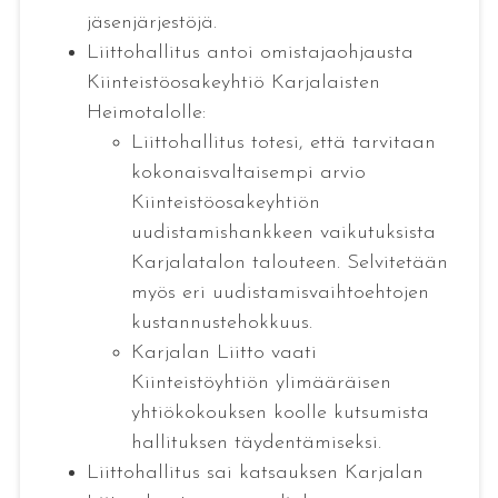
jäsenjärjestöjä.
Liittohallitus antoi omistajaohjausta
Kiinteistöosakeyhtiö Karjalaisten
Heimotalolle:
Liittohallitus totesi, että tarvitaan
kokonaisvaltaisempi arvio
Kiinteistöosakeyhtiön
uudistamishankkeen vaikutuksista
Karjalatalon talouteen. Selvitetään
myös eri uudistamisvaihtoehtojen
kustannustehokkuus.
Karjalan Liitto vaati
Kiinteistöyhtiön ylimääräisen
yhtiökokouksen koolle kutsumista
hallituksen täydentämiseksi.
Liittohallitus sai katsauksen Karjalan