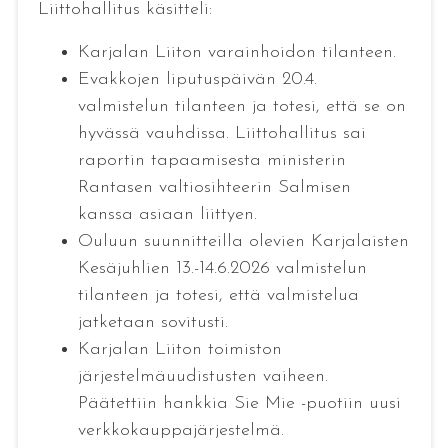
Liittohallitus käsitteli:
Karjalan Liiton varainhoidon tilanteen.
Evakkojen liputuspäivän 20.4.
valmistelun tilanteen ja totesi, että se on
hyvässä vauhdissa. Liittohallitus sai
raportin tapaamisesta ministerin
Rantasen valtiosihteerin Salmisen
kanssa asiaan liittyen.
Ouluun suunnitteilla olevien Karjalaisten
Kesäjuhlien 13.-14.6.2026 valmistelun
tilanteen ja totesi, että valmistelua
jatketaan sovitusti.
Karjalan Liiton toimiston
järjestelmäuudistusten vaiheen.
Päätettiin hankkia Sie Mie -puotiin uusi
verkkokauppajärjestelmä.