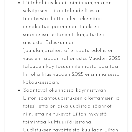
Liittohallitus kuuli toiminnanjohtajan
selvityksen Liiton taloudellisesta
tilanteesta. Liitto tulee tekemään
ennakoitua paremman tuloksen
saamiensa testamenttilahjoitusten
ansiosta. Eduskunnan
”joululahjarahoista” ei saatu edellisten
vuosien tapaan rahoitusta. Vuoden 2025
talouden käyttösuunnitelmasta päättää
liittohallitus vuoden 2025 ensimmäisessä
kokouksessaan.
Sääntövaliokunnassa käynnistyvän
Liiton sääntöuudistuksen aloittamisen ja
totesi, että on aika uudistaa säännöt
niin, että ne tukevat Liiton nykyistä
toimintaa kulttuurijärjestönä.
Uudistuksen tavoitteista kuullaan Liiton