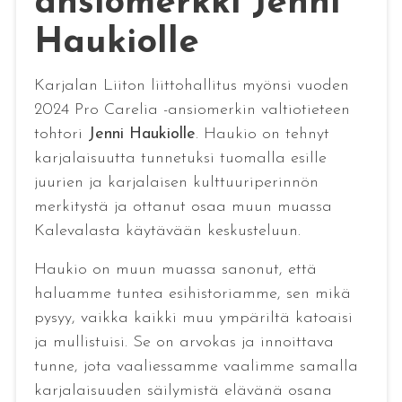
ansiomerkki Jenni
Haukiolle
Karjalan Liiton liittohallitus myönsi vuoden
2024 Pro Carelia -ansiomerkin valtiotieteen
tohtori
Jenni Haukiolle
. Haukio on tehnyt
karjalaisuutta tunnetuksi tuomalla esille
juurien ja karjalaisen kulttuuriperinnön
merkitystä ja ottanut osaa muun muassa
Kalevalasta käytävään keskusteluun.
Haukio on muun muassa sanonut, että
haluamme tuntea esihistoriamme, sen mikä
pysyy, vaikka kaikki muu ympäriltä katoaisi
ja mullistuisi. Se on arvokas ja innoittava
tunne, jota vaaliessamme vaalimme samalla
karjalaisuuden säilymistä elävänä osana