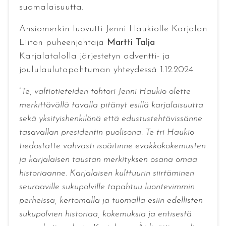
suomalaisuutta.
Ansiomerkin luovutti Jenni Haukiolle Karjalan
Liiton puheenjohtaja
Martti Talja
Karjalatalolla järjestetyn adventti- ja
joululaulutapahtuman yhteydessä 1.12.2024.
”
Te, valtiotieteiden tohtori Jenni Haukio olette
merkittävällä tavalla pitänyt esillä karjalaisuutta
sekä yksityishenkilönä että edustustehtävissänne
tasavallan presidentin puolisona. Te tri Haukio
tiedostatte vahvasti isoäitinne evakkokokemusten
ja karjalaisen taustan merkityksen osana omaa
historiaanne. Karjalaisen kulttuurin siirtäminen
seuraaville sukupolville tapahtuu luontevimmin
perheissä, kertomalla ja tuomalla esiin edellisten
sukupolvien historiaa, kokemuksia ja entisestä