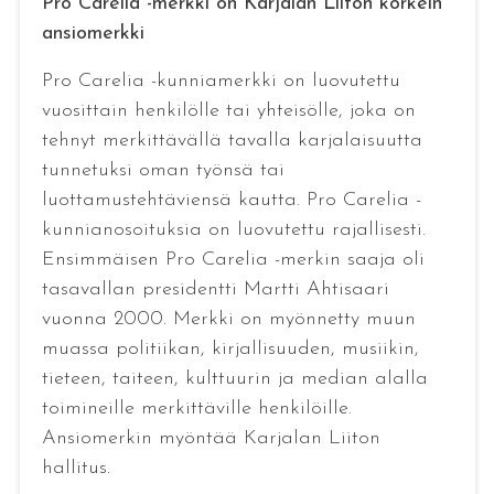
Pro Carelia -merkki on Karjalan Liiton korkein
ansiomerkki
Pro Carelia -kunniamerkki on luovutettu
vuosittain henkilölle tai yhteisölle, joka on
tehnyt merkittävällä tavalla karjalaisuutta
tunnetuksi oman työnsä tai
luottamustehtäviensä kautta. Pro Carelia -
kunnianosoituksia on luovutettu rajallisesti.
Ensimmäisen Pro Carelia -merkin saaja oli
tasavallan presidentti Martti Ahtisaari
vuonna 2000. Merkki on myönnetty muun
muassa politiikan, kirjallisuuden, musiikin,
tieteen, taiteen, kulttuurin ja median alalla
toimineille merkittäville henkilöille.
Ansiomerkin myöntää Karjalan Liiton
hallitus.