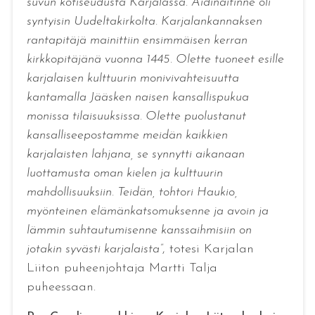
suvun kotiseudusta Karjalassa. Äidinäitinne oli
syntyisin Uudeltakirkolta. Karjalankannaksen
rantapitäjä mainittiin ensimmäisen kerran
kirkkopitäjänä vuonna 1445. Olette tuoneet esille
karjalaisen kulttuurin monivivahteisuutta
kantamalla Jääsken naisen kansallispukua
monissa tilaisuuksissa. Olette puolustanut
kansalliseepostamme meidän kaikkien
karjalaisten lahjana, se synnytti aikanaan
luottamusta oman kielen ja kulttuurin
mahdollisuuksiin. Teidän, tohtori Haukio,
myönteinen elämänkatsomuksenne ja avoin ja
lämmin suhtautumisenne kanssaihmisiin on
jotakin syvästi karjalaista”
, totesi Karjalan
Liiton puheenjohtaja Martti Talja
puheessaan.