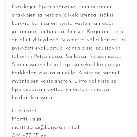
Evakkojen liputuspäivänä kunnioitamme
evakkojen ja heidän jälkeläistensä lisäksi
kaikkia kotinsa eri syistä vasten tahtoaan
jättämään joutuneita ihmisiä. Karjalan Liitto
on ollut yhteydessä Suomessa väliaikaisesti ja
pysyvästi evakuoituja kansalaisia edustaviin
tahoihin Petsamossa, Sallassa, Kuusamossa,
Suomussalmella ja Lapissa sekä Hangon ja
Porkkalan vuokra-alueilla. Aloite on saanut
myönteisen vastaanoton. Liitto valmistelee
liputuspäivän viettoa yhteistoiminnassa
heidän kanssaan.
Lisätiedot:
Martti Talja
martti.talja@karjalanliitto.fi
044 977 55 99