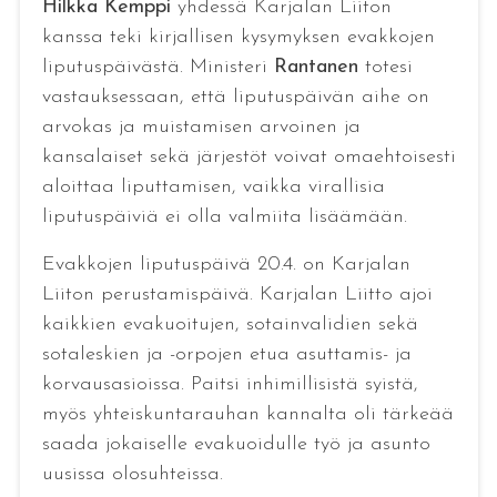
Hilkka Kemppi
yhdessä Karjalan Liiton
kanssa teki kirjallisen kysymyksen evakkojen
liputuspäivästä. Ministeri
Rantanen
totesi
vastauksessaan, että liputuspäivän aihe on
arvokas ja muistamisen arvoinen ja
kansalaiset sekä järjestöt voivat omaehtoisesti
aloittaa liputtamisen, vaikka virallisia
liputuspäiviä ei olla valmiita lisäämään.
Evakkojen liputuspäivä 20.4. on Karjalan
Liiton perustamispäivä. Karjalan Liitto ajoi
kaikkien evakuoitujen, sotainvalidien sekä
sotaleskien ja -orpojen etua asuttamis- ja
korvausasioissa. Paitsi inhimillisistä syistä,
myös yhteiskuntarauhan kannalta oli tärkeää
saada jokaiselle evakuoidulle työ ja asunto
uusissa olosuhteissa.