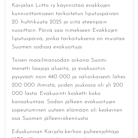
Karjalan Liitto ry käynnistää evakkojen
kunnioittamiseen tarkoitetun liputuspäivän
20. huhtikuuta 2025 ja siitä eteenpäin
vuosittain. Päivä saa nimekseen Evakkojen
liputuspäivä, jonka tarkoituksena on muistaa
Suomen sodissa evakuoituja.
Toisen maailmansodan aikana Suomi
menetti laajoja alueita, ja evakuoitiin
pysyvästi noin 440 000 ja väliaikaisesti lähes
200 000 ihmistä, joiden joukossa oli yli 200
000 lasta. Evakuointi kosketti koko
kansakuntaa. Sodan jälkeen evakuoitujen
sopeutuminen uuteen elämään oli keskeinen
osa Suomen jälleenrakennusta.
Eduskunnan Karjala-kerhon puheenjohtaja