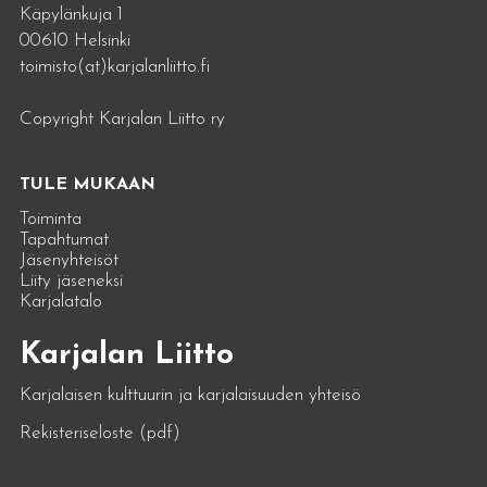
Käpylänkuja 1
00610 Helsinki
toimisto(at)karjalanliitto.fi
Copyright Karjalan Liitto ry
TULE MUKAAN
Toiminta
Tapahtumat
Jäsenyhteisöt
Liity jäseneksi
Karjalatalo
Karjalan Liitto
Karjalaisen kulttuurin ja karjalaisuuden yhteisö
Rekisteriseloste (pdf)