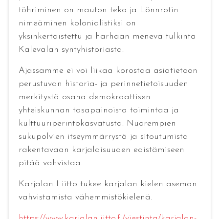
töhriminen on mauton teko ja Lönnrotin
nimeäminen kolonialistiksi on
yksinkertaistettu ja harhaan menevä tulkinta
Kalevalan syntyhistoriasta.
Ajassamme ei voi liikaa korostaa asiatietoon
perustuvan historia- ja perinnetietoisuuden
merkitystä osana demokraattisen
yhteiskunnan tasapainoista toimintaa ja
kulttuuriperintökasvatusta. Nuorempien
sukupolvien itseymmärrystä ja sitoutumista
rakentavaan karjalaisuuden edistämiseen
pitää vahvistaa.
Karjalan Liitto tukee karjalan kielen aseman
vahvistamista vähemmistökielenä.
https://www.karjalanliitto.fi/viestinta/karjalan-