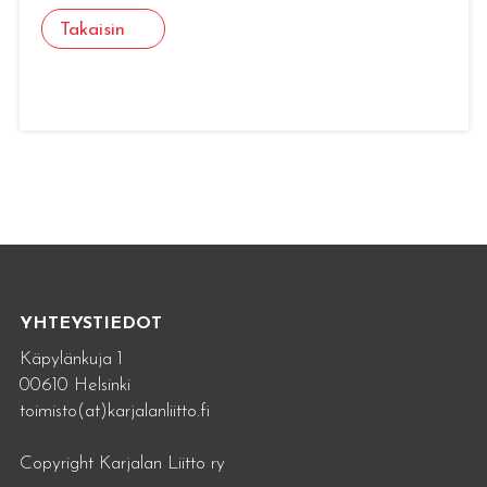
Takaisin
YHTEYSTIEDOT
Käpylänkuja 1
00610 Helsinki
toimisto(at)karjalanliitto.fi
Copyright Karjalan Liitto ry