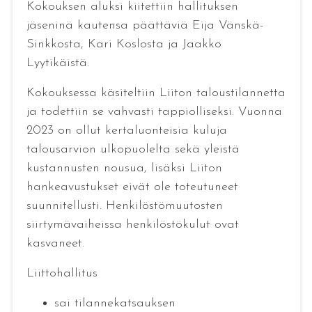
Kokouksen aluksi kiitettiin hallituksen
jäseninä kautensa päättäviä Eija Vänskä-
Sinkkosta, Kari Koslosta ja Jaakko
Lyytikäistä.
Kokouksessa käsiteltiin Liiton taloustilannetta
ja todettiin se vahvasti tappiolliseksi. Vuonna
2023 on ollut kertaluonteisia kuluja
talousarvion ulkopuolelta sekä yleistä
kustannusten nousua, lisäksi Liiton
hankeavustukset eivät ole toteutuneet
suunnitellusti. Henkilöstömuutosten
siirtymävaiheissa henkilöstökulut ovat
kasvaneet.
Liittohallitus
sai tilannekatsauksen