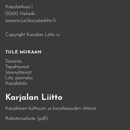
Käpylänkuja 1
00610 Helsinki
toimisto(at)karjalanliitto.fi
Copyright Karjalan Liitto ry
TULE MUKAAN
Toiminta
Tapahtumat
Jäsenyhteisöt
Liity jäseneksi
Karjalatalo
Karjalan Liitto
Karjalaisen kulttuurin ja karjalaisuuden yhteisö
Rekisteriseloste (pdf)