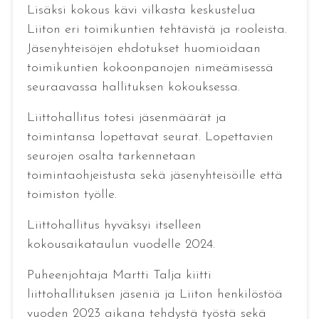
Lisäksi kokous kävi vilkasta keskustelua
Liiton eri toimikuntien tehtävistä ja rooleista.
Jäsenyhteisöjen ehdotukset huomioidaan
toimikuntien kokoonpanojen nimeämisessä
seuraavassa hallituksen kokouksessa.
Liittohallitus totesi jäsenmäärät ja
toimintansa lopettavat seurat. Lopettavien
seurojen osalta tarkennetaan
toimintaohjeistusta sekä jäsenyhteisöille että
toimiston työlle.
Liittohallitus hyväksyi itselleen
kokousaikataulun vuodelle 2024.
Puheenjohtaja Martti Talja kiitti
liittohallituksen jäseniä ja Liiton henkilöstöä
vuoden 2023 aikana tehdystä työstä sekä