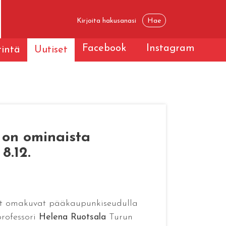
Facebook
Instagram
tintä
Uutiset
 on ominaista
8.12.
set omakuvat pääkaupunkiseudulla
professori
Helena Ruotsala
Turun