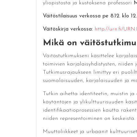
yliopistosta ja kustoksena professori
M
Väitöstilaisuus verkossa pe 8.12. klo 12
Väitöskirja verkossa:
http://urn.fi/URN
Mikä on väitöstutkimuk
Väitöstutkimukseni käsittelee karjala
toimivien karjalaisyhdistysten, niiden
Tutkimusrajaukseen limittyy eri puoli
suomalaisuuden, karjalaisuuden ja mon
Tutkin aihetta identiteetin, muistin ja
käytäntöjen ja ylikulttuurisuuden käs
identifikaatioprosessien kautta rakentu
niiden representoiminen on keskeistä.
Muuttoliikkeet ja urbaanit kulttuurise