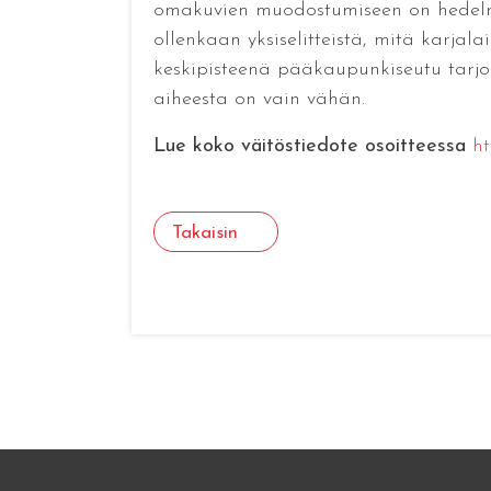
omakuvien muodostumiseen on hedelmäll
ollenkaan yksiselitteistä, mitä karjala
keskipisteenä pääkaupunkiseutu tarj
aiheesta on vain vähän.
Lue koko väitöstiedote osoitteessa
ht
Takaisin