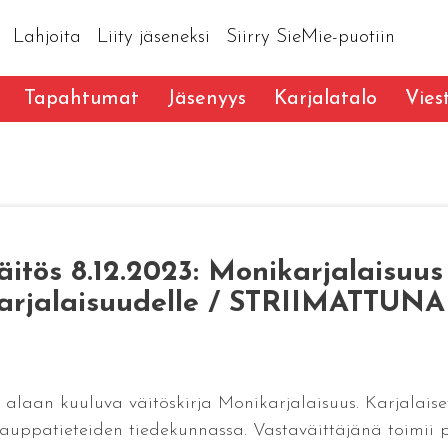
Lahjoita
Liity jäseneksi
Siirry SieMie-puotiin
Tapahtumat
Jäsenyys
Karjalatalo
Vies
itös 8.12.2023: Monikarjalaisuus
rjalaisuudelle / STRIIMATTUNA 
 alaan kuuluva väitöskirja Monikarjalaisuus. Karjalai
kauppatieteiden tiedekunnassa. Vastaväittäjänä toimii 