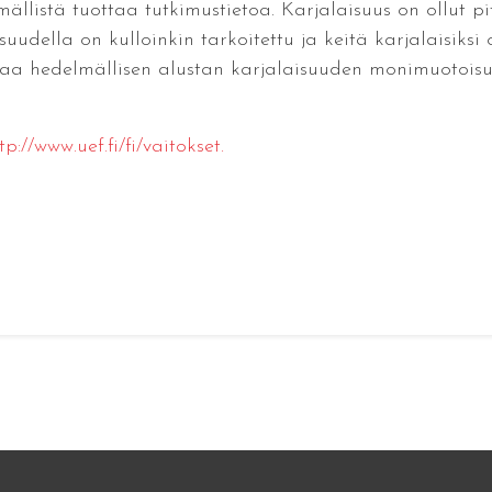
istä tuottaa tutkimustietoa. Karjalaisuus on ollut pi
isuudella on kulloinkin tarkoitettu ja keitä karjalaisiksi
oaa hedelmällisen alustan karjalaisuuden monimuotois
tp://www.uef.fi/fi/vaitokset.