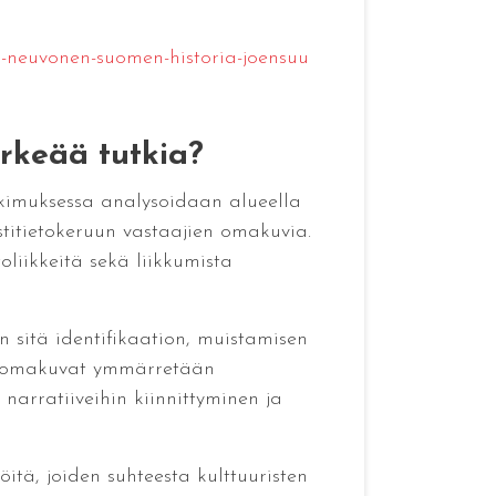
si-neuvonen-suomen-historia-joensuu
ärkeää tutkia?
tkimuksessa analysoidaan alueella
stitietokeruun vastaajien omakuvia.
liikkeitä sekä liikkumista
in sitä identifikaation, muistamisen
sä: omakuvat ymmärretään
 narratiiveihin kiinnittyminen ja
itä, joiden suhteesta kulttuuristen