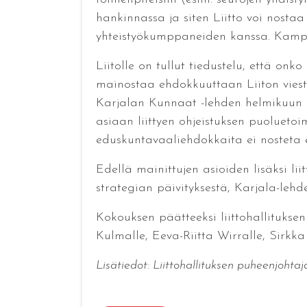
hankinnassa ja siten Liitto voi nostaa
yhteistyökumppaneiden kanssa. Kampan
Liitolle on tullut tiedustelu, että onk
mainostaa ehdokkuuttaan Liiton viest
Karjalan Kunnaat -lehden helmikuun nu
asiaan liittyen ohjeistuksen puoluetoi
eduskuntavaaliehdokkaita ei nosteta er
Edellä mainittujen asioiden lisäksi li
strategian päivityksestä, Karjala-lehd
Kokouksen päätteeksi liittohallituksen
Kulmalle, Eeva-Riitta Wirralle, Sirkk
Lisätiedot: Liittohallituksen puheenjohtaja