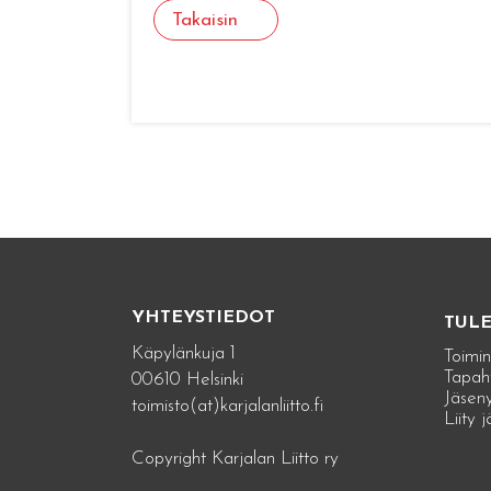
Takaisin
YHTEYSTIEDOT
TUL
Käpylänkuja 1
Toimin
Tapah
00610 Helsinki
Jäseny
toimisto(at)karjalanliitto.fi
Liity 
Copyright Karjalan Liitto ry