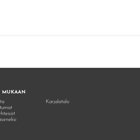
E MUKAAN
ta
Karjalatalo
tumat
hteisöt
jäseneksi