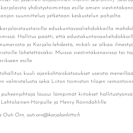
 karjalaista yhdistystoimintaa esille omien viestintäkan
jan suunnittelua jatketaan keskustelun pohjalta.
o karjalaistaustaisilla eduskuntavaaliehdokkailla mahdoll
imissä. Hallitus päätti, että edustakuntavaaliehdokkai
merosta ja Karjala-lehdestä, mikäli se alkaa ilmestyä 
mistoille lähetettäväksi. Muissa viestintäkanavissa tai 
ikseen esille.
ittohallitus kuuli ajankohtaiskatsaukset useista meneillä
en valmistelusta sekä Liiton toimiston tilojen remontoinn
 puheenjohtaja lausui lämpimät kiitokset hallitustyönsä p
a Lehtolainen-Horpulle ja Henry Rönndahlille.
 Outi Örn, outi.orn@karjalanliitto.fi.