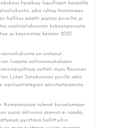
tokokous hyväksyy lopullisesti keväällä
aalivaliokunta, joka ryhtyy hoitamaan
 hallitus päätti pyytää piireiltä ja
Päätös vaalivaliokunnan kokoonpanosta
ontua ja käynnistää kevään 2023
varainvaliokunta on antanut
ron lisäystä valtionavustukseen.
oiminnanjohtaja esitteli myös Rauman
jalan Liiton Satakunnan piirille sekä
sijoitusstrategian päivitystarpeista
uun. Kampanjassa tulevat korostumaan
n uusia aktiivisia jäseniä ei saada,
ttyessä pyrittävä hallittuihin
ja on myös tuettava uusien jäsenten