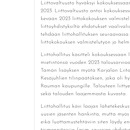
Liittovaltuusto hyväksyi kokouksessaan
2023. Liittovaltuusto antoi kokouksess
kevään 2023 liittokokouksen valmistelu
liittoyhdistyksiltä ehdotukset vaaliv
tehdään liittohallituksen seuraavassa
liittokokouksen valmistelutyön jo hel
Liittohallitus käsitteli kokouksessaan
mietintönsä vuoden 2023 talousarvioon 
Tämän lisäyksen myötä Karjalan Liito
Kesäjuhlien tilinpäätöksen, joka oli hy
Rauman kaupungille. Talouteen liittyen
sekä talouden laajemmasta kuvasta.
Liittohallitus kävi laajan lähetekes
uusien jäsenten hankinta, mutta myös 
eikä luottamustehtäviin siten löydy en
toimenpiteisiin (esim. seurojen yhdist