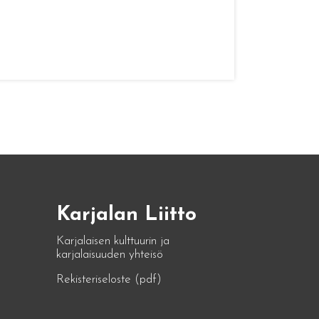
Karjalan Liitto
Karjalaisen kulttuurin ja
karjalaisuuden yhteisö
Rekisteriseloste (pdf)