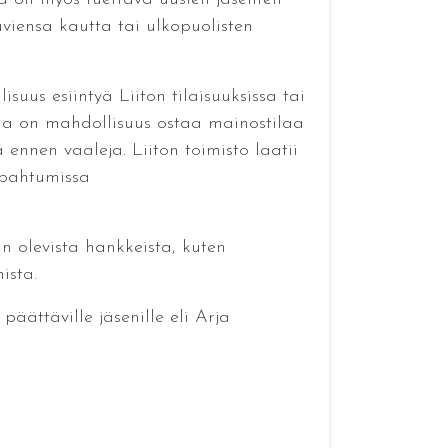
aviensa kautta tai ulkopuolisten
isuus esiintyä Liiton tilaisuuksissa tai
lla on mahdollisuus ostaa mainostilaa
ennen vaaleja. Liiton toimisto laatii
tapahtumissa
än olevista hankkeista, kuten
ista.
äättäville jäsenille eli Arja