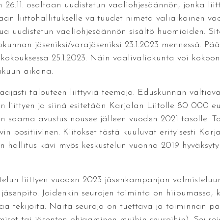
 26.11. osaltaan uudistetun vaaliohjesäännön, jonka liit
aan liittohallitukselle valtuudet nimetä väliaikainen v
a uudistetun vaaliohjesäännön sisältö huomioiden. Siten
aliokunnan jäseniksi/varajäseniksi 23.1.2023 mennessä. 
 kokouksessa 25.1.2023. Näin vaalivaliokunta voi koko
mikuun aikana.
 laajasti talouteen liittyviä teemoja. Eduskunnan valtio
liittyen ja siinä esitetään Karjalan Liitolle 80 000 eu
n saama avustus nousee jälleen vuoden 2021 tasolle. T
vin positiivinen. Kiitokset tästä kuuluvat erityisesti Kar
 hallitus kävi myös keskustelun vuonna 2019 hyväksytyn 
kustelun liittyen vuoden 2023 jäsenkampanjan valmistel
jäsenpito. Joidenkin seurojen toiminta on hiipumassa, ku
ää tekijöitä. Näitä seuroja on tuettava ja toiminnan pää
ymiset tai jäsenten ohjaaminen muihin seuroihin). Seuro