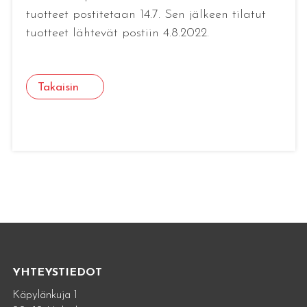
tuotteet postitetaan 14.7. Sen jälkeen tilatut
tuotteet lähtevät postiin 4.8.2022.
Takaisin
YHTEYSTIEDOT
Käpylänkuja 1