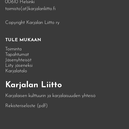
00610 Helsinki
toimisto(at)karjalanliitto.fi
Copyright Karjalan Liitto ry
TULE MUKAAN
Toiminta
Tapahtumat
Jäsenyhteisöt
Liity jäseneksi
Karjalatalo
Karjalan Liitto
Karjalaisen kulttuurin ja karjalaisuuden yhteisö
Rekisteriseloste (pdf)