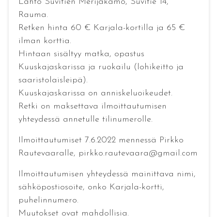
Lähtö Suvitien Merijakamo, Suvitie 14,
Rauma.
Retken hinta 60 € Karjala-kortilla ja 65 €
ilman korttia.
Hintaan sisältyy matka, opastus
Kuuskajaskarissa ja ruokailu (lohikeitto ja
saaristolaisleipä).
Kuuskajaskarissa on anniskeluoikeudet.
Retki on maksettava ilmoittautumisen
yhteydessä annetulle tilinumerolle.
Ilmoittautumiset 7.6.2022 mennessä Pirkko
Rautevaaralle, pirkko.rautevaara@gmail.com
Ilmoittautumisen yhteydessä mainittava nimi,
sähköpostiosoite, onko Karjala-kortti,
puhelinnumero.
Muutokset ovat mahdollisia.