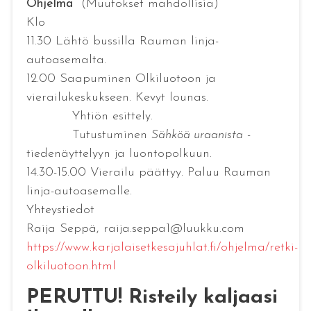
Ohjelma
(Muutokset mahdollisia)
Klo
11.30 Lähtö bussilla Rauman linja-
autoasemalta.
12.00 Saapuminen Olkiluotoon ja
vierailukeskukseen. Kevyt lounas.
Yhtiön esittely.
Tutustuminen
Sähköä uraanista
-
tiedenäyttelyyn ja luontopolkuun.
14.30-15.00 Vierailu päättyy. Paluu Rauman
linja-autoasemalle.
Yhteystiedot
Raija Seppä, raija.seppa1@luukku.com
https://www.karjalaisetkesajuhlat.fi/ohjelma/retki-
olkiluotoon.html
PERUTTU! Risteily kaljaasi