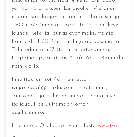
Kesäjuhlat voi aloittaa retkellä Olkiluodon
ydinvoimalaitokseen Eurajoelle. Vierailun
aikana saa laajan tietopaketin laitoksen ja
TVO:n toiminnasta. Lisäksi tarjolla on kevyt
lounas. Retki ja lounas ovat maksuttomia.
Lähtö klo 11.30 Rauman linja-autoasemalta,
Tallikedonkatu 13 (tarkista katunumero,
tilapäinen pysäkki käytössä). Paluu Raumalle
noin klo 15.
Ilmoittautumiset 7.6. mennessä
raija.seppa1@luukku.com. Ilmoita nimi,
sähköposti ja puhelinnumero. Ilmoita myös,
jos joudut peruuttamaan oman
osallistumisesi.
Lisätietoja Olkiluodon voimalasta
www.tvo.fi