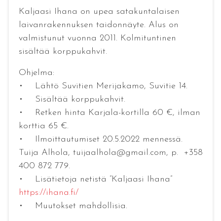
Kaljaasi Ihana on upea satakuntalaisen
laivanrakennuksen taidonnäyte. Alus on
valmistunut vuonna 2011. Kolmituntinen
sisältää korppukahvit.
Ohjelma:
• Lähtö Suvitien Merijakamo, Suvitie 14.
• Sisältää korppukahvit.
• Retken hinta Karjala-kortilla 60 €, ilman
korttia 65 €.
• Ilmoittautumiset 20.5.2022 mennessä.
Tuija Alhola, tuijaalhola@gmail.com, p. +358
400 872 779.
• Lisätietoja netistä ”Kaljaasi Ihana”
https://ihana.fi/
• Muutokset mahdollisia.