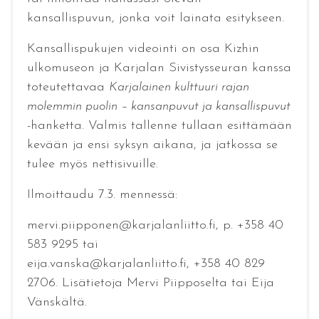
kansallispuvun, jonka voit lainata esitykseen.
Kansallispukujen videointi on osa Kizhin
ulkomuseon ja Karjalan Sivistysseuran kanssa
toteutettavaa
Karjalainen kulttuuri rajan
molemmin puolin – kansanpuvut ja kansallispuvut
-hanketta. Valmis tallenne tullaan esittämään
kevään ja ensi syksyn aikana, ja jatkossa se
tulee myös nettisivuille.
Ilmoittaudu 7.3. mennessä:
mervi.piipponen@karjalanliitto.fi, p. +358 40
583 9295 tai
eija.vanska@karjalanliitto.fi, +358 40 829
2706. Lisätietoja Mervi Piipposelta tai Eija
Vänskältä.