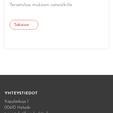
Tervetuloa mukaan catwalkille.
Takaisin
YHTEYSTIEDOT
Käpylänkuja 1
00610 Helsinki