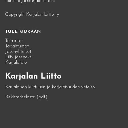
toimisto(at)karjalanliitto.fi
Copyright Karjalan Liitto ry
TULE MUKAAN
Toiminta
Tapahtumat
Jäsenyhteisöt
Liity jäseneksi
Karjalatalo
Karjalan Liitto
Karjalaisen kulttuurin ja karjalaisuuden yhteisö
Rekisteriseloste (pdf)