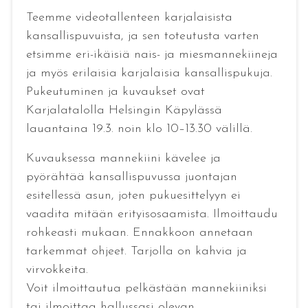
Teemme videotallenteen karjalaisista
kansallispuvuista, ja sen toteutusta varten
etsimme eri-ikäisiä nais- ja miesmannekiineja
ja myös erilaisia karjalaisia kansallispukuja.
Pukeutuminen ja kuvaukset ovat
Karjalatalolla Helsingin Käpylässä
lauantaina 19.3. noin klo 10–13.30 välillä.
Kuvauksessa mannekiini kävelee ja
pyörähtää kansallispuvussa juontajan
esitellessä asun, joten pukuesittelyyn ei
vaadita mitään erityisosaamista. Ilmoittaudu
rohkeasti mukaan. Ennakkoon annetaan
tarkemmat ohjeet. Tarjolla on kahvia ja
virvokkeita.
Voit ilmoittautua pelkästään mannekiiniksi
tai ilmoittaa hallussasi olevan