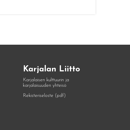
Karjalan Liitto
Karjalaisen kulttuurin ja
karjalaisuuden yhteisö
Rekisteriseloste (pdf)