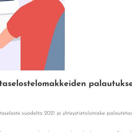
ntaselostelomakkeiden palautuks
taseloste vuodelta 2021 ja yhteystietolomake palautetaan 