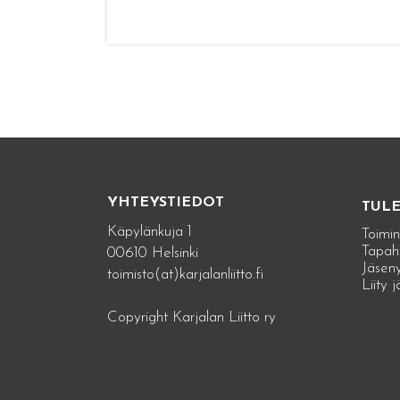
YHTEYSTIEDOT
TUL
Käpylänkuja 1
Toimin
Tapah
00610 Helsinki
Jäseny
toimisto(at)karjalanliitto.fi
Liity 
Copyright Karjalan Liitto ry