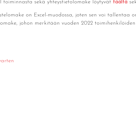
 toiminnasta sekä yhteystietolomake löytyvät
täältä
sek
ostelomake on Excel-muodossa, joten sen voi tallentaa om
ake, johon merkitään vuoden 2022 toimihenkilöiden yh
varten