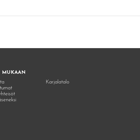
E MUKAAN
ta
Karjalatalo
tumat
hteisöt
jäseneksi