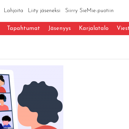
Lahjoita
Liity jäseneksi
Siirry SieMie-puotiin
Tapahtumat
Jäsenyys
Karjalatalo
Vies