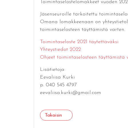
Toimintaselostelomakkeet vuoden 2021
Jäsenseuroille tarkoitettu toimintasel
Omana lomakkeenaan on yhteystietolom
toimintaselosteen täyttämistä varten.
Toimintaseloste 2021 täytettäväksi
Yhteystiedot 2022
Ohjeet toimintaselosteen täyttämistä 
Lisätietoja:
Eevaliisa Kurki
p. 040 545 4797
eevaliisa.kurki@gmail.com
Takaisin