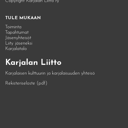
Copyright Karjalan Liitto ry
TULE MUKAAN
Toiminta
Tapahtumat
Jäsenyhteisöt
Liity jäseneksi
Karjalatalo
Karjalan Liitto
Karjalaisen kulttuurin ja karjalaisuuden yhteisö
Rekisteriseloste (pdf)