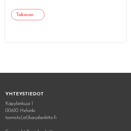
Takaisin
YHTEYSTIEDOT
Käpylänkuja 1
00610 Helsinki
toimisto(at)karjalanliitto.fi