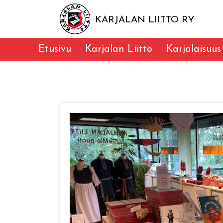
KARJALAN LIITTO RY
Etusivu
Karjalan Liitto
Karjalaisuus