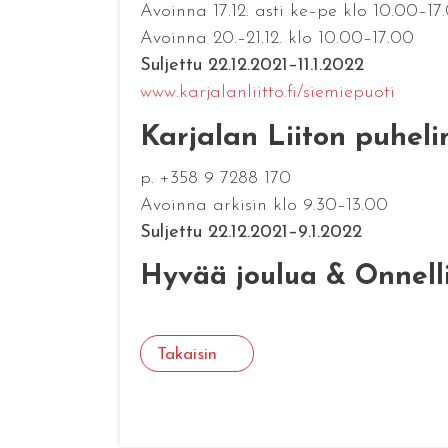
Avoinna 17.12. asti ke–pe klo 10.00–17
Avoinna 20.–21.12. klo 10.00–17.00
Suljettu 22.12.2021–11.1.2022
www.karjalanliitto.fi/siemiepuoti
Karjalan Liiton puheli
p. +358 9 7288 170
Avoinna arkisin klo 9.30–13.00
Suljettu 22.12.2021–9.1.2022
Hyvää joulua & Onnelli
Takaisin