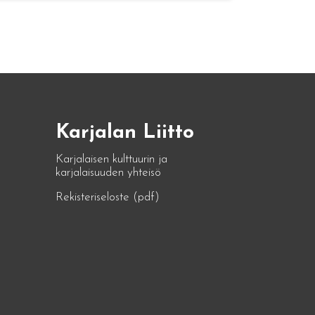
Karjalan Liitto
Karjalaisen kulttuurin ja
karjalaisuuden yhteisö
Rekisteriseloste (pdf)