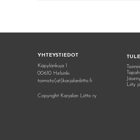
YHTEYSTIEDOT
TUL
Käpylänkuja 1
Toimin
Tapah
00610 Helsinki
Jäseny
toimisto(at)karjalanliitto.fi
Liity 
Copyright Karjalan Liitto ry