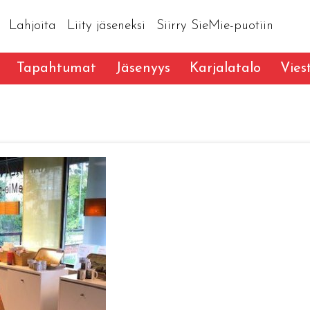
Lahjoita
Liity jäseneksi
Siirry SieMie-puotiin
Tapahtumat
Jäsenyys
Karjalatalo
Vies