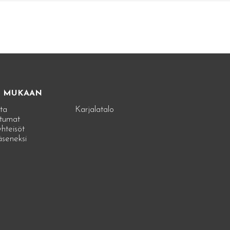
E MUKAAN
ta
Karjalatalo
tumat
hteisöt
jäseneksi