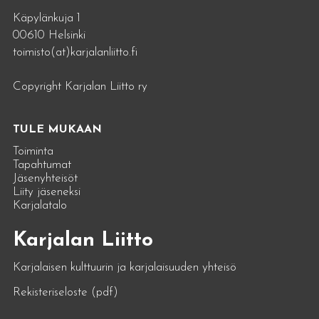
Käpylänkuja 1
00610 Helsinki
toimisto(at)karjalanliitto.fi
Copyright Karjalan Liitto ry
TULE MUKAAN
Toiminta
Tapahtumat
Jäsenyhteisöt
Liity jäseneksi
Karjalatalo
Karjalan Liitto
Karjalaisen kulttuurin ja karjalaisuuden yhteisö
Rekisteriseloste (pdf)