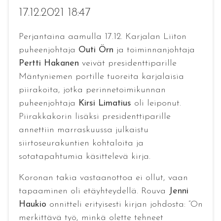
17.12.2021 18:47
Perjantaina aamulla 17.12. Karjalan Liiton
puheenjohtaja
Outi Örn
ja toiminnanjohtaja
Pertti Hakanen
veivät presidenttiparille
Mäntyniemen portille tuoreita karjalaisia
piirakoita, jotka perinnetoimikunnan
puheenjohtaja
Kirsi Limatius
oli leiponut.
Piirakkakorin lisäksi presidenttiparille
annettiin marraskuussa julkaistu
siirtoseurakuntien kohtaloita ja
sotatapahtumia käsittelevä kirja.
Koronan takia vastaanottoa ei ollut, vaan
tapaaminen oli etäyhteydellä. Rouva
Jenni
Haukio
onnitteli erityisesti kirjan johdosta: ”On
merkittävä työ, minkä olette tehneet