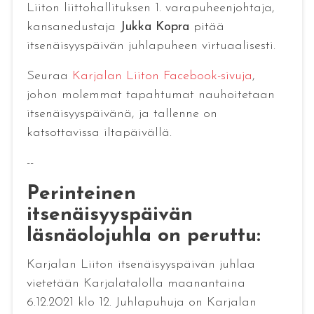
Liiton liittohallituksen 1. varapuheenjohtaja,
kansanedustaja
Jukka Kopra
pitää
itsenäisyyspäivän juhlapuheen virtuaalisesti.
Seuraa
Karjalan Liiton Facebook-sivuja
,
johon molemmat tapahtumat nauhoitetaan
itsenäisyyspäivänä, ja tallenne on
katsottavissa iltapäivällä.
--
Perinteinen
itsenäisyyspäivän
läsnäolojuhla on peruttu:
Karjalan Liiton itsenäisyyspäivän juhlaa
vietetään Karjalatalolla maanantaina
6.12.2021 klo 12. Juhlapuhuja on Karjalan