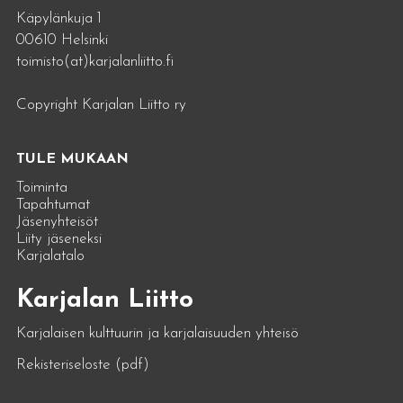
Käpylänkuja 1
00610 Helsinki
toimisto(at)karjalanliitto.fi
Copyright Karjalan Liitto ry
TULE MUKAAN
Toiminta
Tapahtumat
Jäsenyhteisöt
Liity jäseneksi
Karjalatalo
Karjalan Liitto
Karjalaisen kulttuurin ja karjalaisuuden yhteisö
Rekisteriseloste (pdf)