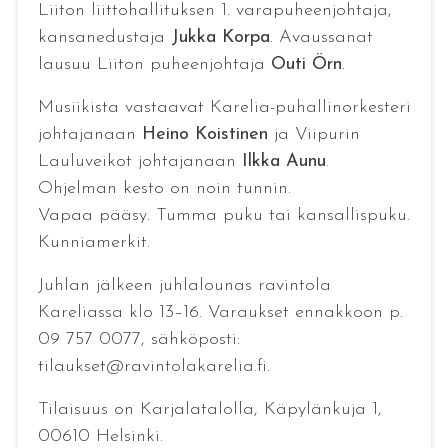
Liiton liittohallituksen 1. varapuheenjohtaja,
kansanedustaja
Jukka Korpa
. Avaussanat
lausuu Liiton puheenjohtaja
Outi Örn
.
Musiikista vastaavat Karelia-puhallinorkesteri
johtajanaan
Heino Koistinen
ja Viipurin
Lauluveikot johtajanaan
Ilkka Aunu
.
Ohjelman kesto on noin tunnin.
Vapaa pääsy. Tumma puku tai kansallispuku.
Kunniamerkit.
Juhlan jälkeen juhlalounas ravintola
Kareliassa klo 13–16. Varaukset ennakkoon p.
09 757 0077, sähköposti:
tilaukset@ravintolakarelia.fi.
Tilaisuus on Karjalatalolla, Käpylänkuja 1,
00610 Helsinki.