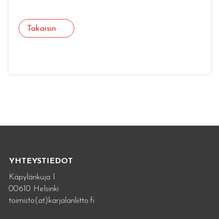
Takaisin
YHTEYSTIEDOT
Käpylänkuja 1
00610 Helsinki
toimisto(at)karjalanliitto.fi