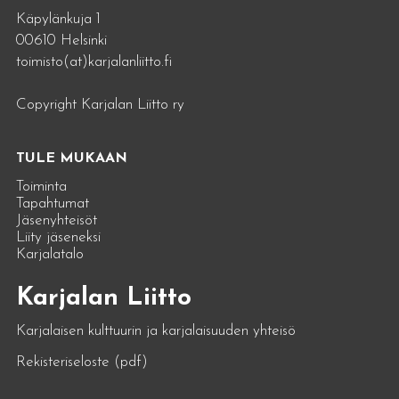
Käpylänkuja 1
00610 Helsinki
toimisto(at)karjalanliitto.fi
Copyright Karjalan Liitto ry
TULE MUKAAN
Toiminta
Tapahtumat
Jäsenyhteisöt
Liity jäseneksi
Karjalatalo
Karjalan Liitto
Karjalaisen kulttuurin ja karjalaisuuden yhteisö
Rekisteriseloste (pdf)