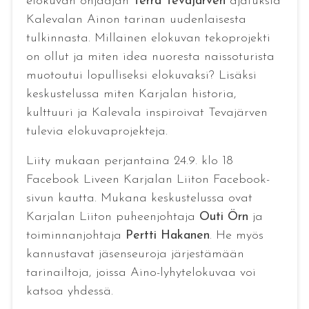
elokuvan ohjaajan
Terra Tevajärven
ajatuksia
Kalevalan Ainon tarinan uudenlaisesta
tulkinnasta. Millainen elokuvan tekoprojekti
on ollut ja miten idea nuoresta naissoturista
muotoutui lopulliseksi elokuvaksi? Lisäksi
keskustelussa miten Karjalan historia,
kulttuuri ja Kalevala inspiroivat Tevajärven
tulevia elokuvaprojekteja.
Liity mukaan perjantaina 24.9. klo 18
Facebook Liveen Karjalan Liiton Facebook-
sivun kautta. Mukana keskustelussa ovat
Karjalan Liiton puheenjohtaja
Outi Örn
ja
toiminnanjohtaja
Pertti Hakanen
. He myös
kannustavat jäsenseuroja järjestämään
tarinailtoja, joissa Aino-lyhytelokuvaa voi
katsoa yhdessä.