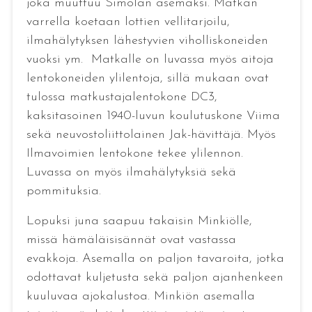
joka muuttuu Simolan asemaksi. Matkan
varrella koetaan lottien vellitarjoilu,
ilmahälytyksen lähestyvien viholliskoneiden
vuoksi ym. Matkalle on luvassa myös aitoja
lentokoneiden ylilentoja, sillä mukaan ovat
tulossa matkustajalentokone DC3,
kaksitasoinen 1940-luvun koulutuskone Viima
sekä neuvostoliittolainen Jak-hävittäjä. Myös
Ilmavoimien lentokone tekee ylilennon.
Luvassa on myös ilmahälytyksiä sekä
pommituksia.
Lopuksi juna saapuu takaisin Minkiölle,
missä hämäläisisännät ovat vastassa
evakkoja. Asemalla on paljon tavaroita, jotka
odottavat kuljetusta sekä paljon ajanhenkeen
kuuluvaa ajokalustoa. Minkiön asemalla