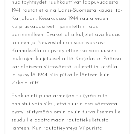
huoltoyhteydet ruuhkauttivat loppuvuodesta
1941 rautatiet aina Länsi-Suomesta kauas Itä-
Karjalaan. Kesäkuussa 1944 rautateiden
kuljetuskapasiteetti jännitettiin taas
äärimmilleen. Evakot olisi kuljetettava kauas
länteen ja Neuvostoliiton suurhyökkäys
Kannaksella oli pysäytettävissä vain uusien
joukkojen kuljetuksella Itä-Karjalasta. Pääosa
karjalaisesta siirtoväestä kuljetettiin kesällä
ja syksyllä 1944 niin pitkälle länteen kuin
kiskoja riitti.
Evakuointi puna-armeijan tulijyrän alta
onnistui vain siksi, että suurin osa väestöstä
pystyi siirtymään omin avuin turvallisemmille
seuduille odottamaan rautatiekuljetusta
lähteen. Kun rautatieyhteys Viipurista