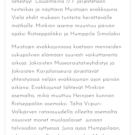
lähestyy! Lauantaina 17.7. järjestetään
tunteikas ja näyttävä Muistojen evakkojuna.
Vielä ehdit mukaan tunteita herättävälle
matkalle. Minkiön asema muuntuu päivän
ajaksi Ristseppäläksi ja Humppila Simolaksi.
Muistojen evakkojunassa koetaan menneiden
sukupolvien elämään suuresti vaikuttaneita
aikoja. Jokioisten Museorautatieyhdistys ja
Jokioisten Karjalaisseura järjestävät
yhteistyössä neljän evakkojunan ajon päivän
aikana. Evakkojunat lähtevät Minkiön
asemalta, mikä muuttuu Heinjoen kunnan
Ristseppälän asemaksi. Tältä Viipuri-
Valkjärven rataosuudella olleelta asemalta
nousivat monet muolaalaiset junaan
talvisodan syttyessä. Juna ajaa Humppilaan,