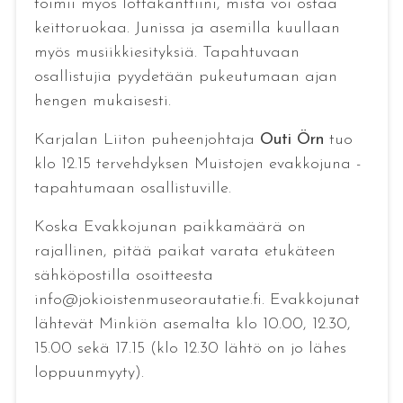
toimii myös lottakanttiini, mistä voi ostaa
keittoruokaa. Junissa ja asemilla kuullaan
myös musiikkiesityksiä. Tapahtuvaan
osallistujia pyydetään pukeutumaan ajan
hengen mukaisesti.
Karjalan Liiton puheenjohtaja
Outi Örn
tuo
klo 12.15 tervehdyksen Muistojen evakkojuna -
tapahtumaan osallistuville.
Koska Evakkojunan paikkamäärä on
rajallinen, pitää paikat varata etukäteen
sähköpostilla osoitteesta
info@jokioistenmuseorautatie.fi. Evakkojunat
lähtevät Minkiön asemalta klo 10.00, 12.30,
15.00 sekä 17.15 (klo 12.30 lähtö on jo lähes
loppuunmyyty).