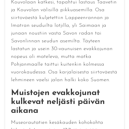
Kouvolaan katkesi, tapahtui lastaus Taavetin
ja Kouvolan välisillä pikkuasemilla. Osa
siirtoväestä kuljetettiin Lappeenrannan ja
Imatran seuduilta lotjilla, yli Saimaan ja
junaan noustiin vasta Savon radan tai
Savonlinnan seudun asemilta. Täyteen
lastatun ja usein 30-vaunuisen evakkojunan
nopeus oli mateleva, mutta matka
Pohjanmaalle taittui kuitenkin kolmessa
vuorokaudessa. Osa karjalaisesta siirtoväestä
lehmineen vaelsi jalan halki koko Suomen.
Muistojen evakkojunat
kulkevat neljästi päivän
aikana
Museorautatien kesäkauden kohokohta