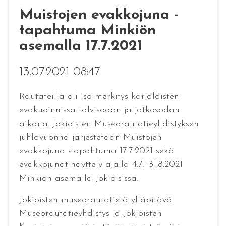
Muistojen evakkojuna -
tapahtuma Minkiön
asemalla 17.7.2021
13.07.2021 08:47
Rautateillä oli iso merkitys karjalaisten
evakuoinnissa talvisodan ja jatkosodan
aikana. Jokioisten Museorautatieyhdistyksen
juhlavuonna järjestetään Muistojen
evakkojuna -tapahtuma 17.7.2021 sekä
evakkojunat-näyttely ajalla 4.7.–31.8.2021
Minkiön asemalla Jokioisissa.
Jokioisten museorautatietä ylläpitävä
Museorautatieyhdistys ja Jokioisten