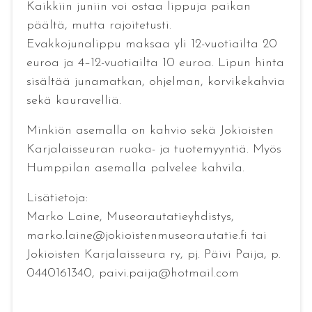
Kaikkiin juniin voi ostaa lippuja paikan
päältä, mutta rajoitetusti.
Evakkojunalippu maksaa yli 12-vuotiailta 20
euroa ja 4–12-vuotiailta 10 euroa. Lipun hinta
sisältää junamatkan, ohjelman, korvikekahvia
sekä kauravelliä.
Minkiön asemalla on kahvio sekä Jokioisten
Karjalaisseuran ruoka- ja tuotemyyntiä. Myös
Humppilan asemalla palvelee kahvila.
Lisätietoja:
Marko Laine, Museorautatieyhdistys,
marko.laine@jokioistenmuseorautatie.fi tai
Jokioisten Karjalaisseura ry, pj. Päivi Paija, p.
0440161340, paivi.paija@hotmail.com