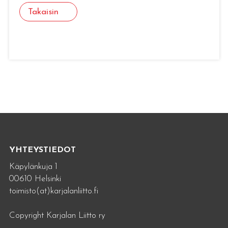
Takaisin
YHTEYSTIEDOT
Käpylänkuja 1
00610 Helsinki
toimisto(at)karjalanliitto.fi
Copyright Karjalan Liitto ry