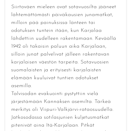
Siirtoväen mieleen ovat sotavuosilta jääneet
lähtemättömästi päiväkausien junamatkat,
milloin pää painuksissa länteen tai
odotuksen tuntein itään, kun Karjalaa
lähdettiin uudelleen rakentamaan. Keväällä
1942 oli takaisin paluun aika Karjalaan,
silloin junat palvelivat jälleen rakentavan
karjalaisen väestön tarpeita. Sotavuosien
suomalaisten ja erityisesti karjalaisten
elämään kuuluivat tuntien odotukset
asemilla.
Talvisodan evakuointi pystyttiin vielä
järjestämään Kannaksen asemilta. Tärkeä
merkitys oli Viipuri-Valkjärvi-rataosuudella.
Jatkosodassa sotilasjunien kuljetusmatkat
pitenivät aina Itä-Karjalaan. Pitkät