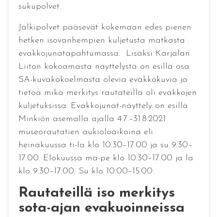
sukupolvet.
Jälkipolvet pääsevät kokemaan edes pienen
hetken isovanhempien kuljetusta matkasta
evakkojunatapahtumassa. Lisäksi Karjalan
Liiton kokoamasta näyttelystä on esillä osa
SA-kuvakokoelmasta olevia evakkokuvia ja
tietoa mikä merkitys rautateillä oli evakkojen
kuljetuksissa. Evakkojunat-näyttely on esillä
Minkiön asemalla ajalla 4.7.–31.8.2021
museorautatien aukioloaikoina eli
heinäkuussa ti-la klo 10.30–17.00 ja su 9.30–
17.00. Elokuussa ma-pe klo 10.30–17.00 ja la
klo 9.30–17.00. Su klo 10.00–15.00.
Rautateillä iso merkitys
sota-ajan evakuoinneissa