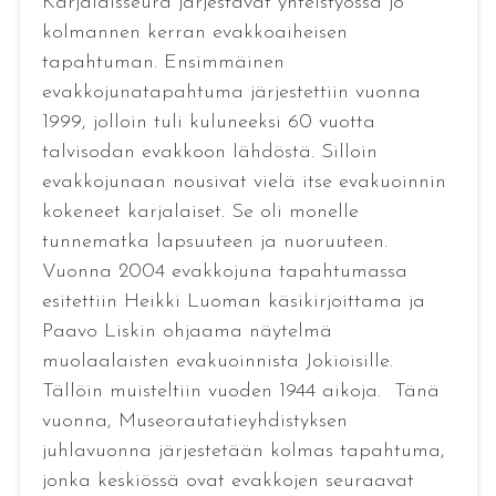
Karjalaisseura järjestävät yhteistyössä jo
kolmannen kerran evakkoaiheisen
tapahtuman. Ensimmäinen
evakkojunatapahtuma järjestettiin vuonna
1999, jolloin tuli kuluneeksi 60 vuotta
talvisodan evakkoon lähdöstä. Silloin
evakkojunaan nousivat vielä itse evakuoinnin
kokeneet karjalaiset. Se oli monelle
tunnematka lapsuuteen ja nuoruuteen.
Vuonna 2004 evakkojuna tapahtumassa
esitettiin Heikki Luoman käsikirjoittama ja
Paavo Liskin ohjaama näytelmä
muolaalaisten evakuoinnista Jokioisille.
Tällöin muisteltiin vuoden 1944 aikoja. Tänä
vuonna, Museorautatieyhdistyksen
juhlavuonna järjestetään kolmas tapahtuma,
jonka keskiössä ovat evakkojen seuraavat