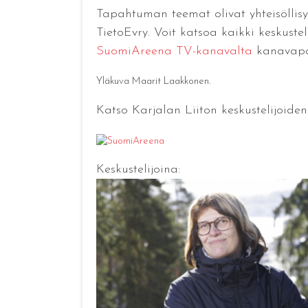
Tapahtuman teemat olivat yhteisöllisyy
TietoEvry. Voit katsoa kaikki keskuste
SuomiAreena TV-kanavalta
kanavapai
Yläkuva Maarit Laakkonen.
Katso Karjalan Liiton keskustelijoiden
Keskustelijoina: