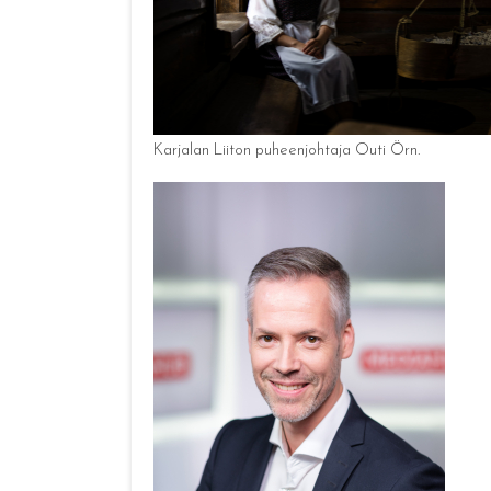
Karjalan Liiton puheenjohtaja Outi Örn.