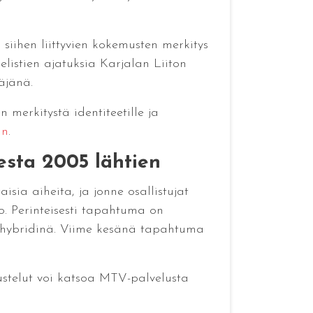
iihen liittyvien kokemusten merkitys
elistien ajatuksia Karjalan Liiton
äjänä.
 merkitystä identiteetille ja
un
.
esta 2005 lähtien
sia aiheita, ja jonne osallistujat
o. Perinteisesti tapahtuma on
a hybridinä. Viime kesänä tapahtuma
stelut voi katsoa MTV-palvelusta