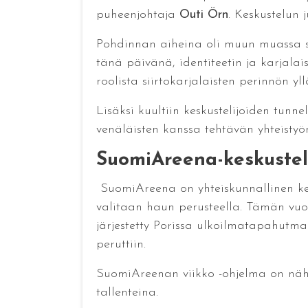
puheenjohtaja
Outi Örn
. Keskustelun 
Pohdinnan aiheina oli muun muassa sii
tänä päivänä, identiteetin ja karjalais
roolista siirtokarjalaisten perinnön yl
Lisäksi kuultiin keskustelijoiden tunne
venäläisten kanssa tehtävän yhteistyö
SuomiAreena-keskustel
SuomiAreena on yhteiskunnallinen kesk
valitaan haun perusteella. Tämän vuode
järjestetty Porissa ulkoilmatapahutm
peruttiin.
SuomiAreenan viikko -ohjelma on nä
tallenteina.