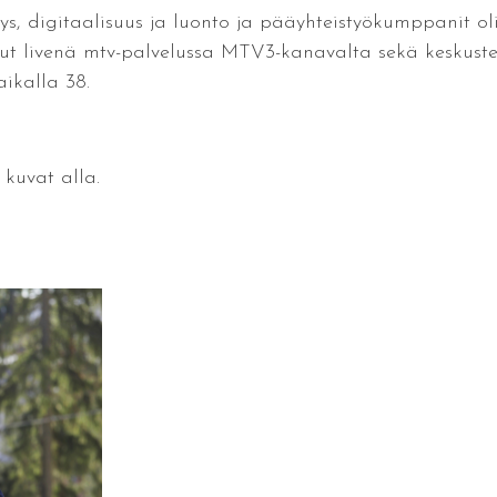
s, digitaalisuus ja luonto ja pääyhteistyökumppanit oli
lut livenä mtv-palvelussa MTV3-kanavalta sekä keskustel
kalla 38.
 kuvat alla.