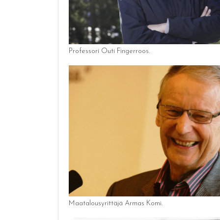
Professori Outi Fingerroos.
Maatalousyrittäjä Armas Komi.