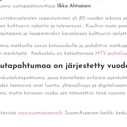
juonsi uutispäätoimittaja
Ilkka Ahtiainen
.
rtokarjalaisten sopeutuminen yli 80 vuoden aikana ja s
en kulttuurin nykytila ja tulevaisuus . Kuultiin myös pan
läpitäjänä ja laajemminkin karjalaisen kulttuurin säilytt
lmia matkoilta suvun kotiseuduille ja pohdittiin matkojen
n merkitystä . Keskustelu on katsottavissa
MTV-palvelu
utapahtumaa on järjestetty vuod
ustelutapahtuma, jossa käsitellään erilaisia ajankohtai
n teemoina ovat luonto, yhteisöllisyys ja digitalisaati
ana, mutta koronan vuoksi sen toteutettiin tänä vuonn
htävissä
www.suomiareena.fi
. SuomiAreenan kaikki kesku