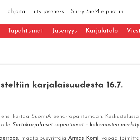
Lahjoita
Liity jäseneksi
Siirry SieMie-puotiin
Tapahtumat
Jäsenyys
Karjalatalo
Vies
eltiin karjalaisuudesta 16.7.
a ensi kertaa SuomiAreena-tapahtumaan. Keskustelussa p
ikolla
Siirtokarjalaiset sopeutuivat – kokemusten merkity
gerroos
, maatalousyrittäjä
Armas Komi
, vapaa toimitt