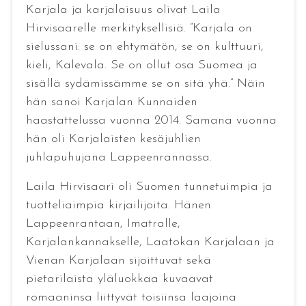
Karjala ja karjalaisuus olivat Laila
Hirvisaarelle merkityksellisiä. ”Karjala on
sielussani: se on ehtymätön, se on kulttuuri,
kieli, Kalevala. Se on ollut osa Suomea ja
sisällä sydämissämme se on sitä yhä.” Näin
hän sanoi Karjalan Kunnaiden
haastattelussa vuonna 2014. Samana vuonna
hän oli Karjalaisten kesäjuhlien
juhlapuhujana Lappeenrannassa.
Laila Hirvisaari oli Suomen tunnetuimpia ja
tuotteliaimpia kirjailijoita. Hänen
Lappeenrantaan, Imatralle,
Karjalankannakselle, Laatokan Karjalaan ja
Vienan Karjalaan sijoittuvat sekä
pietarilaista yläluokkaa kuvaavat
romaaninsa liittyvät toisiinsa laajoina