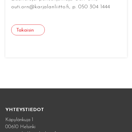
outi.orn@karjalanliitto.fi, p. 050 304 1444
Takaisin
YHTEYSTIEDOT
Käpylänkuja 1
00610 Helsinki