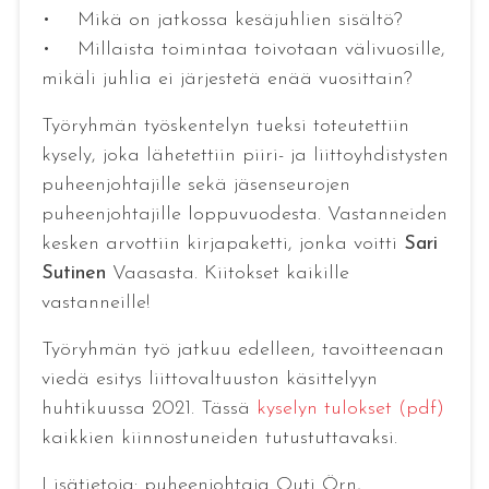
• Mikä on jatkossa kesäjuhlien sisältö?
• Millaista toimintaa toivotaan välivuosille,
mikäli juhlia ei järjestetä enää vuosittain?
Työryhmän työskentelyn tueksi toteutettiin
kysely, joka lähetettiin piiri- ja liittoyhdistysten
puheenjohtajille sekä jäsenseurojen
puheenjohtajille loppuvuodesta. Vastanneiden
kesken arvottiin kirjapaketti, jonka voitti
Sari
Sutinen
Vaasasta. Kiitokset kaikille
vastanneille!
Työryhmän työ jatkuu edelleen, tavoitteenaan
viedä esitys liittovaltuuston käsittelyyn
huhtikuussa 2021. Tässä
kyselyn tulokset (pdf)
kaikkien kiinnostuneiden tutustuttavaksi.
Lisätietoja: puheenjohtaja Outi Örn,