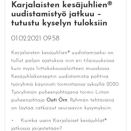
Karjalaisten kesäjuhlien®
uudistamistyö jatkuu –
tutustu kyselyn tuloksiin
01.02.2021 09:58
Karjalaisten kesäjuhlien® uudistamiseksi on
tullut paljon ajatuksia niin eri tilaisuuksissa
kuin myös liittokokousaloitteen muodossa.
Kesäjuhlakonseptin uudistamista pohtiva
työryhmä käynnisti toimintansa syksyllä 2020.
Työryhmän puheenjohtajana toimii Liiton
puheenjohtaja
Outi Örn
. Ryhmän tehtävänä
on löytää ratkaisut seuraaviin kysymyksiin:
• Kuinka usein Karjalaiset kesäjuhlat®
jatkossa järjestetään?