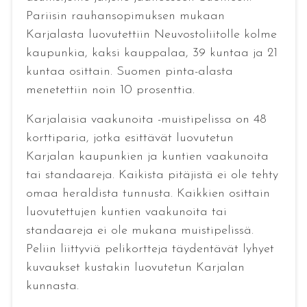
Pariisin rauhansopimuksen mukaan
Karjalasta luovutettiin Neuvostoliitolle kolme
kaupunkia, kaksi kauppalaa, 39 kuntaa ja 21
kuntaa osittain. Suomen pinta-alasta
menetettiin noin 10 prosenttia.
Karjalaisia vaakunoita -muistipelissa on 48
korttiparia, jotka esittävät luovutetun
Karjalan kaupunkien ja kuntien vaakunoita
tai standaareja. Kaikista pitäjistä ei ole tehty
omaa heraldista tunnusta. Kaikkien osittain
luovutettujen kuntien vaakunoita tai
standaareja ei ole mukana muistipelissä.
Peliin liittyviä pelikortteja täydentävät lyhyet
kuvaukset kustakin luovutetun Karjalan
kunnasta.