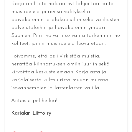
Karjalan Liitto haluaa nyt lahjoittaa näitä
muistipelejä piiriensä välityksellä
päiväkoteihin ja alakouluihin sekä vanhusten
palvelutaloihin ja hoivakoteihin ympäri
Suomen. Piirit voivat itse valita tarkemmin ne
kohteet, joihin muistipelejä luovutetaan.
Toivomme, että peli virkistää muistia,
herättää kiinnostuksen omiin juuriin sekä
kirvoittaa keskustelemaan Karjalasta ja
karjalaisesta kulttuurista muuan muassa
isovanhempien ja lastenlasten välillä.
Antoisia pelihetkiä!
Karjalan Liitto ry