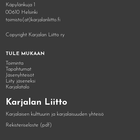
Käpylänkuja 1
00610 Helsinki
toimisto(at)karjalanliitto.fi
Copyright Karjalan Liitto ry
TULE MUKAAN
Toiminta
Tapahtumat
Jäsenyhteisöt
Liity jäseneksi
Karjalatalo
Karjalan Liitto
Karjalaisen kulttuurin ja karjalaisuuden yhteisö
Rekisteriseloste (pdf)