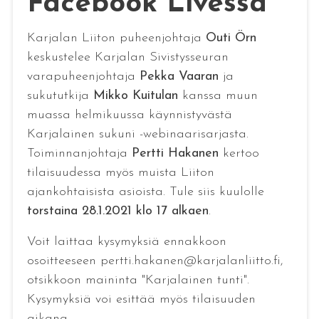
Facebook Livessä
Karjalan Liiton puheenjohtaja
Outi Örn
keskustelee Karjalan Sivistysseuran
varapuheenjohtaja
Pekka Vaaran
ja
sukututkija
Mikko Kuitulan
kanssa muun
muassa helmikuussa käynnistyvästä
Karjalainen sukuni -webinaarisarjasta.
Toiminnanjohtaja
Pertti Hakanen
kertoo
tilaisuudessa myös muista Liiton
ajankohtaisista asioista. Tule siis kuulolle
torstaina 28.1.2021 klo 17 alkaen
.
Voit laittaa kysymyksiä ennakkoon
osoitteeseen pertti.hakanen@karjalanliitto.fi,
otsikkoon maininta "Karjalainen tunti".
Kysymyksiä voi esittää myös tilaisuuden
aikana.